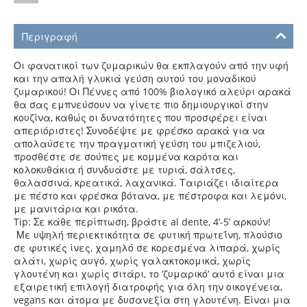
Περιγραφή
Οι φανατικοί των ζυμαρικών θα εκπλαγούν από την υφή
και την απαλή γλυκιά γεύση αυτού του μοναδικού
ζυμαρικού! Οι Πέννες από 100% βιολογικό αλεύρι αρακά
θα σας εμπνεύσουν να γίνετε πιο δημιουργικοί στην
κουζίνα, καθώς οι δυνατότητες που προσφέρει είναι
απεριόριστες! Συνοδέψτε με φρέσκο αρακά για να
απολαύσετε την πραγματική γεύση του μπιζελιού,
προσθέστε σε σούπες με κομμένα καρότα και
κολοκυθάκια ή συνδυάστε με τυριά, σάλτσες,
θαλασσινά, κρεατικά, λαχανικά. Ταιριάζει ιδιαίτερα
με πέστο και φρέσκα βότανα, με πέστροφα και λεμόνι,
με μανιτάρια και ρικότα.
Tip: Σε κάθε περίπτωση, βράστε al dente, 4’-5’ αρκούν!
Με υψηλή περιεκτικότητα σε φυτική πρωτεΐνη, πλούσιο
σε φυτικές ίνες, χαμηλό σε κορεσμένα λιπαρά, χωρίς
αλάτι, χωρίς αυγό, χωρίς γαλακτοκομικά, χωρίς
γλουτένη και χωρίς σιτάρι, το ‘ζυμαρικό’ αυτό είναι μια
εξαιρετική επιλογή διατροφής για όλη την οικογένεια,
vegans και άτομα με δυσανεξία στη γλουτένη. Είναι μια