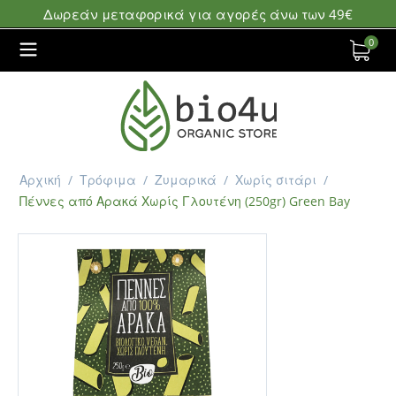
Δωρεάν μεταφορικά για αγορές άνω των 49€
0
Αρχική
/
Τρόφιμα
/
Ζυμαρικά
/
Χωρίς σιτάρι
/
Πέννες από Αρακά Χωρίς Γλουτένη (250gr) Green Bay