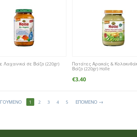
με Λαχανικά σε Βάζο (220gr)
Πατάτες Αρακάς & Κολοκυθάκ
Βάζο (220gr) Holle
€
3.40
ΗΓΟΎΜΕΝΟ
1
2
3
4
5
ΕΠΌΜΕΝΟ