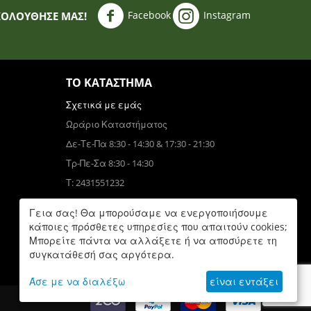
Facebook
Instagram
ΚΟΛΟΥΘΗΣΈ ΜΑΣ!
ΤΟ ΚΑΤΆΣΤΗΜΑ
Σχετικά με εμάς
Ωράριο Καταστήματος
Δε-Τε-Πα 8:30 - 14:30 & 17:30 - 21:30
Τρ-Πε-Σα 8:30 - 14:30
Τ: 2431551232
Τηλεφωνικές Παραγγελίες
Γεια σας! Θα μπορούσαμε να ενεργοποιήσουμε
Τ: 6931832390
κάποιες πρόσθετες υπηρεσίες που απαιτούν cookies;
Μπορείτε πάντα να αλλάξετε ή να αποσύρετε τη
Δε-Πα 9:00 - 17:00
συγκατάθεσή σας αργότερα.
Άσε με να διαλέξω
είναι εντάξει