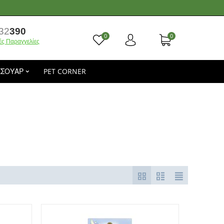
32
390
0
0
ές Παραγγελίες
ΕΣΟΥΑΡ
PET CORNER