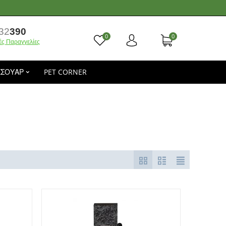
32
390
0
0
ές Παραγγελίες
ΕΣΟΥΑΡ
PET CORNER