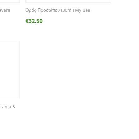
avera
Ορός Προσώπου (30ml) My Bee
€
32.50
ranja &