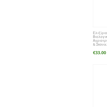
Ελιξίρι
Βιολογι
Αγριοτρ
& Σκουα
€
33.00