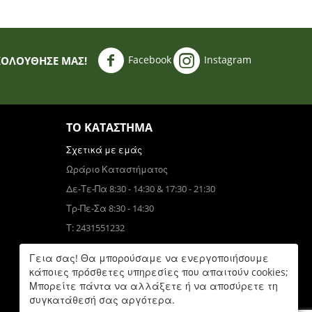
Facebook
Instagram
ΚΟΛΟΥΘΗΣΈ ΜΑΣ!
ΤΟ ΚΑΤΆΣΤΗΜΑ
Σχετικά με εμάς
Ωράριο Καταστήματος
Δε-Τε-Πα 8:30 - 14:30 & 17:30 - 21:30
Τρ-Πε-Σα 8:30 - 14:30
Τ: 2431551232
Τηλεφωνικές Παραγγελίες
Γεια σας! Θα μπορούσαμε να ενεργοποιήσουμε
Τ: 6931832390
κάποιες πρόσθετες υπηρεσίες που απαιτούν cookies;
Μπορείτε πάντα να αλλάξετε ή να αποσύρετε τη
Δε-Πα 9:00 - 17:00
συγκατάθεσή σας αργότερα.