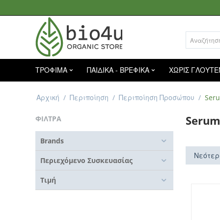
ΤΡΟΦΙΜΑ
ΠΑΙΔΙΚΑ - ΒΡΕΦΙΚΑ
ΧΩΡΙΣ ΓΛΟΥΤΕ
Αρχική
/
Περιποίηση
/
Περιποίηση Προσώπου
/
Ser
Seru
ΦΙΛΤΡΑ
Brands
Νεότερ
Περιεχόμενο Συσκευασίας
Τιμή