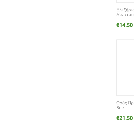
Ελιξήρι
Δίκταμο 
€
14.50
Ορός Πρ
Bee
€
21.50