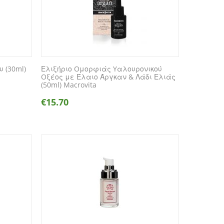
υ (30ml)
Ελιξήριο Oμορφιάς Yαλουρονικού
Oξέος με Έλαιο Άργκαν & Λάδι Ελιάς
(50ml) Macrovita
€
15.70