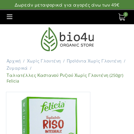
Δωρεάν μεταφορικά για αγορές άνω των 49€
0
Αρχική
/
Χωρίς Γλουτένη
/
Προϊόντα Χωρίς Γλουτένη
/
Ζυμαρικά
/
Ταλιατέλλες Καστανού Ρυζιού Χωρίς Γλουτένη (250gr)
Felicia