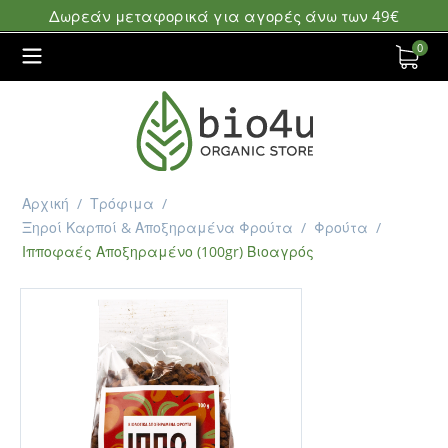
Δωρεάν μεταφορικά για αγορές άνω των 49€
0
Αρχική
/
Τρόφιμα
/
Ξηροί Καρποί & Αποξηραμένα Φρούτα
/
Φρούτα
/
Ιπποφαές Αποξηραμένο (100gr) Βιοαγρός