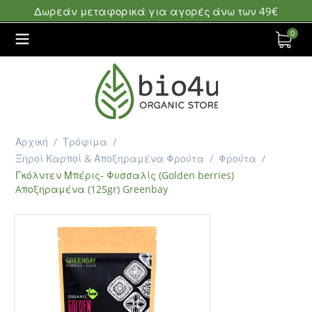
Δωρεάν μεταφορικά για αγορές άνω των 49€
0
Αρχική
/
Τρόφιμα
/
Ξηροί Καρποί & Αποξηραμένα Φρούτα
/
Φρούτα
/
Γκόλντεν Μπέρις- Φυσσαλίς (Golden berries)
Aποξηραμένα (125gr) Greenbay