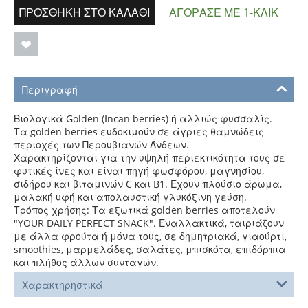
ΠΡΟΣΘΉΚΗ ΣΤΟ ΚΑΛΆΘΙ
ΑΓΌΡΑΣΕ ΜΕ 1-ΚΛΙΚ
Περιγραφή
Βιολογικά Golden (Ιncan berries) ή αλλιώς φυσσαλίς.
Τα golden berries ευδοκιμούν σε άγριες θαμνώδεις
περιοχές των Περουβιανών Άνδεων.
Χαρακτηρίζονται για την υψηλή περιεκτικότητα τους σε
φυτικές ίνες και είναι πηγή φωσφόρου, μαγνησίου,
σιδήρου και βιταμινών C και B1. Έχουν πλούσιο άρωμα,
μαλακή υφή και απολαυστική γλυκόξινη γεύση.
Τρόπος χρήσης: Τα εξωτικά golden berries αποτελούν
"YOUR DAILY PERFECT SNACK". Εναλλακτικά, ταιριάζουν
με άλλα φρούτα ή μόνα τους, σε δημητριακά, γιαούρτι,
smoothies, μαρμελάδες, σαλάτες, μπισκότα, επιδόρπια
και πλήθος άλλων συνταγών.
Χαρακτηρηστικά