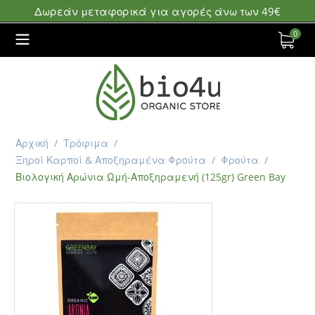
Δωρεάν μεταφορικά για αγορές άνω των 49€
0
Αρχική
/
Τρόφιμα
/
Ξηροί Καρποί & Αποξηραμένα Φρούτα
/
Φρούτα
/
Βιολογική Αρώνια Ωμή-Αποξηραμενή (125gr) Green Bay