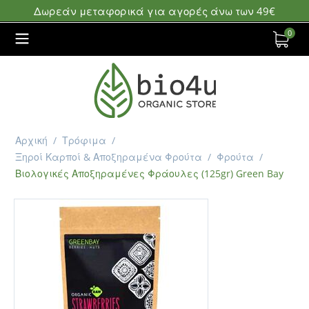
Δωρεάν μεταφορικά για αγορές άνω των 49€
0
Αρχική
/
Τρόφιμα
/
Ξηροί Καρποί & Αποξηραμένα Φρούτα
/
Φρούτα
/
Βιολογικές Αποξηραμένες Φράουλες (125gr) Green Bay