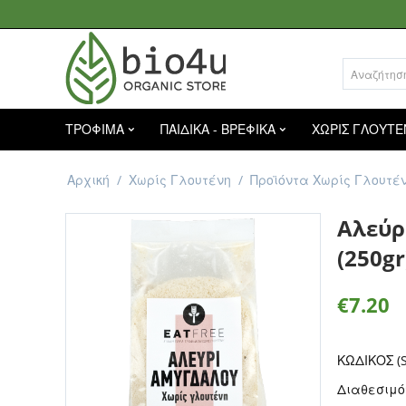
ΤΡΟΦΙΜΑ
ΠΑΙΔΙΚΑ - ΒΡΕΦΙΚΑ
ΧΩΡΙΣ ΓΛΟΥΤΕ
Αρχική
/
Χωρίς Γλουτένη
/
Προϊόντα Χωρίς Γλουτέ
Αλεύρ
(250gr
€
7.20
ΚΩΔΙΚΟΣ (S
Διαθεσιμό