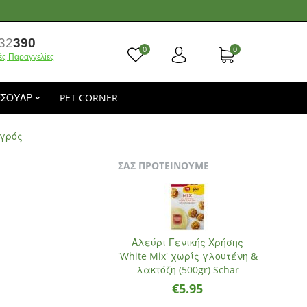
32
390
0
0
ές Παραγγελίες
ΕΣΟΥΑΡ
PET CORNER
αγρός
ΣΑΣ ΠΡΟΤΕΙΝΟΥΜΕ
Αλεύρι Γενικής Χρήσης
'White Mix' χωρίς γλουτένη &
λακτόζη (500gr) Schar
€
5.95