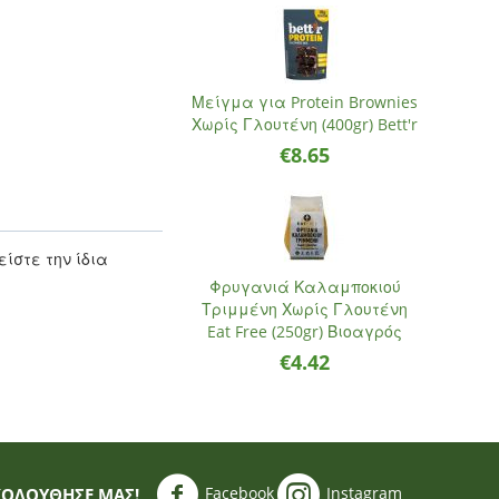
Μείγμα για Protein Brownies
Χωρίς Γλουτένη (400gr) Bett'r
€
8.65
ίστε την ίδια
Φρυγανιά Καλαμποκιού
Τριμμένη Χωρίς Γλουτένη
Eat Free (250gr) Βιοαγρός
€
4.42
Facebook
Instagram
ΚΟΛΟΥΘΗΣΈ ΜΑΣ!