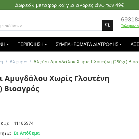
Δωρεάν μεταφορικά για αγορές άνω των 49€
69318
Τηλεφωνικ
ΝΗ
ΠΕΡΙΠΟΙΗΣΗ
ΣΥΜΠΛΗΡΩΜΑΤΑ ΔΙΑΤΡΟΦΗΣ
ΑΞ
νη
/
Άλευρα
/
Αλεύρι Αμυγδάλου Χωρίς Γλουτένη (250gr) Βιο
ι Αμυγδάλου Χωρίς Γλουτένη
) Βιοαγρός
41185974
KU):
Σε Απόθεμα
τητα: