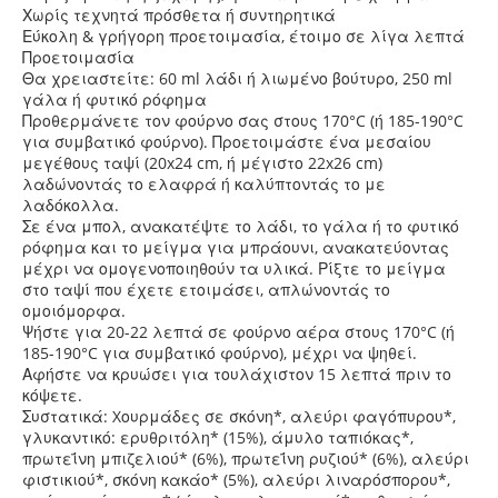
Χωρίς τεχνητά πρόσθετα ή συντηρητικά
Εύκολη & γρήγορη προετοιμασία, έτοιμο σε λίγα λεπτά
Προετοιμασία
Θα χρειαστείτε: 60 ml λάδι ή λιωμένο βούτυρο, 250 ml
γάλα ή φυτικό ρόφημα
Προθερμάνετε τον φούρνο σας στους 170°C (ή 185-190°C
για συμβατικό φούρνο). Προετοιμάστε ένα μεσαίου
μεγέθους ταψί (20x24 cm, ή μέγιστο 22x26 cm)
λαδώνοντάς το ελαφρά ή καλύπτοντάς το με
λαδόκολλα.
Σε ένα μπολ, ανακατέψτε το λάδι, το γάλα ή το φυτικό
ρόφημα και το μείγμα για μπράουνι, ανακατεύοντας
μέχρι να ομογενοποιηθούν τα υλικά. Ρίξτε το μείγμα
στο ταψί που έχετε ετοιμάσει, απλώνοντάς το
ομοιόμορφα.
Ψήστε για 20-22 λεπτά σε φούρνο αέρα στους 170°C (ή
185-190°C για συμβατικό φούρνο), μέχρι να ψηθεί.
Αφήστε να κρυώσει για τουλάχιστον 15 λεπτά πριν το
κόψετε.
Συστατικά: Xουρμάδες σε σκόνη*, αλεύρι φαγόπυρου*,
γλυκαντικό: ερυθριτόλη* (15%), άμυλο ταπιόκας*,
πρωτεΐνη μπιζελιού* (6%), πρωτεΐνη ρυζιού* (6%), αλεύρι
φιστικιού*, σκόνη κακάο* (5%), αλεύρι λιναρόσπορου*,