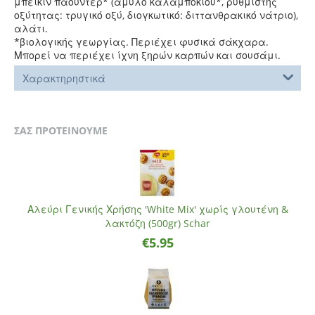
μπέικιν πάουντερ* (άμυλο καλαμποκιού*, ρυθμιστής
οξύτητας: τρυγικό οξύ, διογκωτικό: διττανθρακικό νάτριο),
αλάτι.
*βιολογικής γεωργίας. Περιέχει φυσικά σάκχαρα.
Μπορεί να περιέχει ίχνη ξηρών καρπών και σουσάμι.
Χαρακτηρηστικά
ΣΑΣ ΠΡΟΤΕΙΝΟΥΜΕ
Αλεύρι Γενικής Χρήσης 'White Mix' χωρίς γλουτένη &
λακτόζη (500gr) Schar
€
5.95