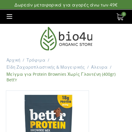
Δωρεάν μεταφορικά για αγορές άνω των 49€
0
Αρχική
/
Τρόφιμα
/
Είδη Ζαχαροπλαστικής & Μαγειρικής
/
Άλευρα
/
Μείγμα για Protein Brownies Χωρίς Γλουτένη (400gr)
Bett'r