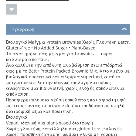
Περιγραφή
Βιολογικό Μείγμα Protein Brownies Χωρίς Γλουτένη Bett'r.
Gluten-Free • No Added Sugar • Plant-Based
Το αγαπημένο σας μείγμα για brownies — τώρα
καλύτερο από ποτέ.
Ανακαλύψτε την απόλυτη αναβάθμιση στα επιδόρπιά
σας με το Bett’r Protein Packed Brownie Mix. Φτιαγμένο με
βιολογικά συστατικά και αλεύρια superfood, αυτό το
μείγμα αποτελεί την ιδανική επιλογή για όσους
αναζητούν μια πιο υγιεινή, χωρίς ενοχές σοκολατένια
απόλαυση.
Προσφέρει πλούσια γεύση σοκολάτας και αφράτη υφή,
μετατρέποντας το brownie σε ένα επιδόρπιο με υψηλή
διατροφική αξία και πρωτεΐνη.
Βιολογικό
Vegan, ιδανικό για plant-based διατροφή
Χωρίς γλουτένη, κατάλληλο για gluten-free επιλογές
Χωρίς προσθήκη ζάχαρης, φυσικά γλυκό με χουρμά