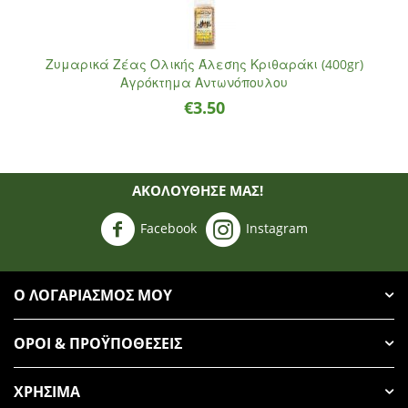
Ζυμαρικά Ζέας Ολικής Άλεσης Κριθαράκι (400gr)
Αγρόκτημα Αντωνόπουλου
€
3.50
ΑΚΟΛΟΥΘΗΣΈ ΜΑΣ!
Facebook
Instagram
Ο ΛΟΓΑΡΙΑΣΜΌΣ ΜΟΥ
ΌΡΟΙ & ΠΡΟΫΠΟΘΈΣΕΙΣ
ΧΡΉΣΙΜΑ