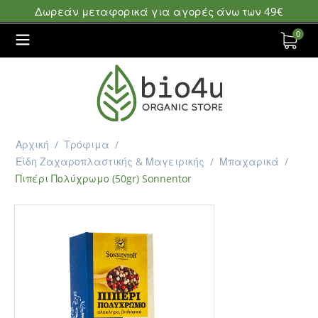
Δωρεάν μεταφορικά για αγορές άνω των 49€
0
Αρχική
/
Τρόφιμα
/
Είδη Ζαχαροπλαστικής & Μαγειρικής
/
Μπαχαρικά
/
Πιπέρι Πολύχρωμο (50gr) Sonnentor