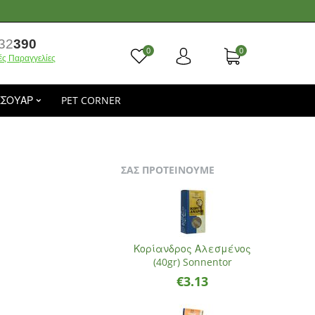
32
390
0
0
ές Παραγγελίες
ΕΣΟΥΑΡ
PET CORNER
ΣΑΣ ΠΡΟΤΕΙΝΟΥΜΕ
Κορίανδρος Αλεσμένος
(40gr) Sonnentor
€
3.13