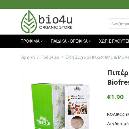
ΤΡΟΦΙΜΑ
ΠΑΙΔΙΚΑ - ΒΡΕΦΙΚΑ
ΧΩΡΙΣ ΓΛΟΥΤΕ
Αρχική
/
Τρόφιμα
/
Είδη Ζαχαροπλαστικής & Μαγε
Πιπέρ
Biofre
€
1.90
ΚΩΔΙΚΟΣ (S
Διαθεσιμό