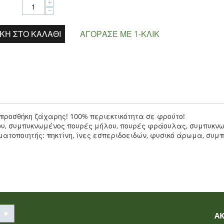
+
−
ΚΗ ΣΤΟ ΚΑΛΆΘΙ
ΑΓΌΡΑΣΕ ΜΕ 1-ΚΛΙΚ
ροσθήκη ζάχαρης! 100% περιεκτικότητα σε φρούτο!
ου, συμπυκνωμένος πουρές μήλου, πουρές φράουλας, συμπυκν
ατοποιητής: πηκτίνη, ίνες εσπεριδοειδών, φυσικό άρωμα, συμ
Α