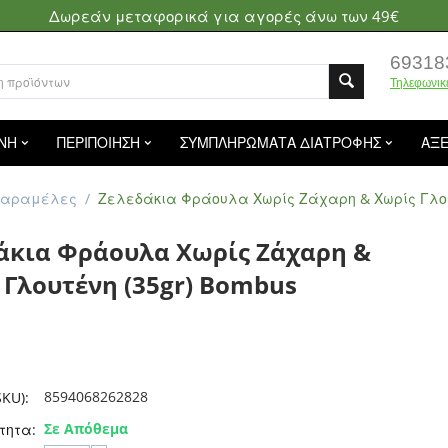
Δωρεάν μεταφορικά για αγορές άνω των 49€
69318
Τηλεφωνικ
ΝΗ
ΠΕΡΙΠΟΙΗΣΗ
ΣΥΜΠΛΗΡΩΜΑΤΑ ΔΙΑΤΡΟΦΗΣ
ΑΞ
Καραμέλες
/
Ζελεδάκια Φράουλα Χωρίς Ζάχαρη & Χωρίς Γλου
άκια Φράουλα Χωρίς Ζάχαρη &
 Γλουτένη (35gr) Bombus
8594068262828
KU):
Σε Απόθεμα
τητα: