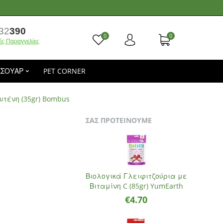
32
390
0
0
ές Παραγγελίες
ΕΣΟΥΑΡ
PET CORNER
τένη (35gr) Bombus
ΣΑΣ ΠΡΟΤΕΙΝΟΥΜΕ
Βιολογικά Γλειφιτζούρια με
Βιταμίνη C (85gr) YumEarth
€
4.70