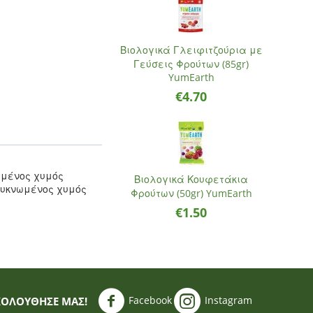
Βιολογικά Γλειφιτζούρια με
Γεύσεις Φρούτων (85gr)
YumEarth
€
4.70
ωμένος χυμός
Βιολογικά Κουφετάκια
πυκνωμένος χυμός
Φρούτων (50gr) YumEarth
€
1.50
Facebook
Instagram
ΚΟΛΟΥΘΗΣΈ ΜΑΣ!