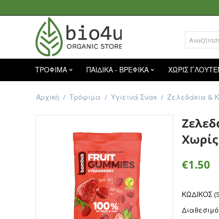
ΤΡΟΦΙΜΑ
ΠΑΙΔΙΚΑ - ΒΡΕΦΙΚΑ
ΧΩΡΙΣ ΓΛΟΥΤΕ
Αρχική
/
Τρόφιμα
/
Υγιεινά Σνακ
/
Ζελεδάκια & 
Ζελεδ
Χωρίς
€
1.50
ΚΩΔΙΚΟΣ (S
Διαθεσιμό