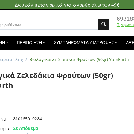
Δωρεάν μεταφορικά για αγορές άνω των 49€
69318
Τηλεφωνικ
ΝΗ
ΠΕΡΙΠΟΙΗΣΗ
ΣΥΜΠΛΗΡΩΜΑΤΑ ΔΙΑΤΡΟΦΗΣ
ΑΞ
Καραμέλες
/
Βιολογικά Ζελεδάκια Φρούτων (50gr) YumEarth
γικά Ζελεδάκια Φρούτων (50gr)
rth
810165010284
KU):
Σε Απόθεμα
τητα: