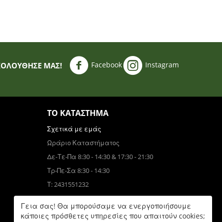
Facebook
Instagram
ΚΟΛΟΥΘΗΣΈ ΜΑΣ!
ΤΟ ΚΑΤΆΣΤΗΜΑ
Σχετικά με εμάς
Ωράριο Καταστήματος
Δε-Τε-Πα 8:30 - 14:30 & 17:30 - 21:30
Τρ-Πε-Σα 8:30 - 14:30
Τ: 2431551232
Τηλεφωνικές Παραγγελίες
Γεια σας! Θα μπορούσαμε να ενεργοποιήσουμε
Τ: 6931832390
κάποιες πρόσθετες υπηρεσίες που απαιτούν cookies;