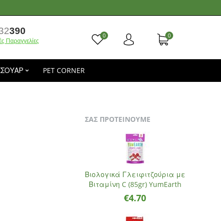
32
390
0
0
ές Παραγγελίες
ΕΣΟΥΑΡ
PET CORNER
ΣΑΣ ΠΡΟΤΕΙΝΟΥΜΕ
Βιολογικά Γλειφιτζούρια με
Βιταμίνη C (85gr) YumEarth
€
4.70