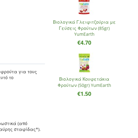
Βιολογικά Γλειφιτζούρια με
Γεύσεις Φρούτων (85gr)
YumEarth
€
4.70
 φρούτα για τους
υτό το
Βιολογικά Κουφετάκια
Φρούτων (50gr) YumEarth
€
1.50
ρωστικά (από
αύρης σταφίδας*).