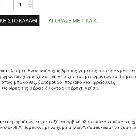
+
−
ΚΗ ΣΤΟ ΚΑΛΆΘΙ
ΑΓΌΡΑΣΕ ΜΕ 1-ΚΛΙΚ
 αποτέλεσμα. Ένας υπέροχος δρόμος γεμάτος από πραγματικά
 φρούτων χωρίς ζελατίνη γεμίζει άρωμα φρούτων το στόμα α
α όπως μπανάνες, βατόμουρα, πορτοκάλια, φράουλες
 τις ώρες της μέρας δίνοντας υπέροχη γεύση.
ηκτίνη φρούτων, κιτρικό οξύ, ασορβικό οξύ, φυσικά αρώματα, χ
κολοκύθι*, συμπυκνωμένο χυμό μήλων*, συμπυκνωμένο χυμό μ