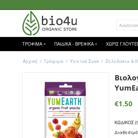
ΤΡΟΦΙΜΑ
ΠΑΙΔΙΚΑ - ΒΡΕΦΙΚΑ
ΧΩΡΙΣ ΓΛΟΥΤΕ
Αρχική
/
Τρόφιμα
/
Υγιεινά Σνακ
/
Ζελεδάκια & 
Βιολο
YumEa
€
1.50
ΚΩΔΙΚΟΣ (S
Διαθεσιμό