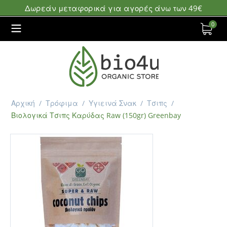
Δωρεάν μεταφορικά για αγορές άνω των 49€
0
Αρχική
/
Τρόφιμα
/
Υγιεινά Σνακ
/
Τσιπς
/
Βιολογικά Τσιπς Καρύδας Raw (150gr) Greenbay