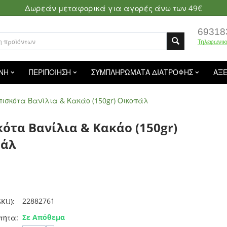
Δωρεάν μεταφορικά για αγορές άνω των 49€
69318
Τηλεφωνικ
ΝΗ
ΠΕΡΙΠΟΙΗΣΗ
ΣΥΜΠΛΗΡΩΜΑΤΑ ΔΙΑΤΡΟΦΗΣ
ΑΞ
ισκότα Βανίλια & Κακάο (150gr) Οικοπάλ
ότα Βανίλια & Κακάο (150gr)
πάλ
22882761
KU):
Σε Απόθεμα
τητα: