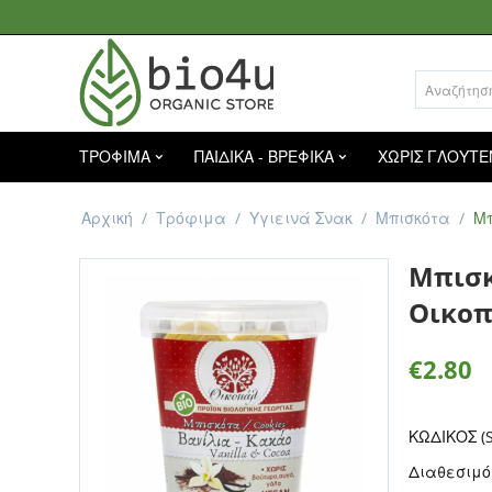
ΤΡΟΦΙΜΑ
ΠΑΙΔΙΚΑ - ΒΡΕΦΙΚΑ
ΧΩΡΙΣ ΓΛΟΥΤΕ
Αρχική
/
Τρόφιμα
/
Υγιεινά Σνακ
/
Μπισκότα
/
Μπ
Μπισκ
Οικο
€
2.80
ΚΩΔΙΚΟΣ (S
Διαθεσιμό