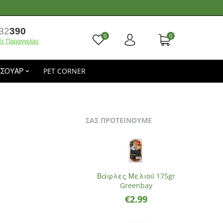
32
390
0
0
ές Παραγγελίες
ΕΣΟΥΑΡ
PET CORNER
ΣΑΣ ΠΡΟΤΕΙΝΟΥΜΕ
Βάφλες Μελιού 175gr
Greenbay
€
2.99