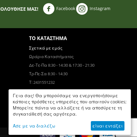
Facebook
Instagram
ΚΟΛΟΥΘΗΣΈ ΜΑΣ!
ΤΟ ΚΑΤΆΣΤΗΜΑ
Σχετικά με εμάς
Ωράριο Καταστήματος
Δε-Τε-Πα 8:30 - 14:30 & 17:30 - 21:30
Τρ-Πε-Σα 8:30 - 14:30
Τ: 2431551232
Τηλεφωνικές Παραγγελίες
Γεια σας! Θα μπορούσαμε να ενεργοποιήσουμε
Τ: 6931832390
κάποιες πρόσθετες υπηρεσίες που απαιτούν cookies;
Μπορείτε πάντα να αλλάξετε ή να αποσύρετε τη
Δε-Πα 9:00 - 17:00
συγκατάθεσή σας αργότερα.
Άσε με να διαλέξω
είναι εντάξει