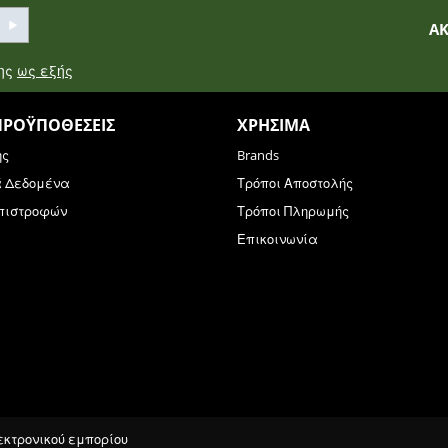
Α
σης
ως εξής
ΠΡΟΫΠΟΘΈΣΕΙΣ
ΧΡΉΣΙΜΑ
ης
Brands
ά Δεδομένα
Τρόποι Αποστολής
Επιστροφών
Τρόποι Πληρωμής
Επικοινωνία
λεκτρονικού εμπορίου