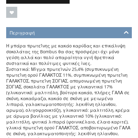
Περιγραφή
Η μπάρα πρωτεΐνης με κακάο καρύδας και επικάλυψη
σοκολάτας της Bombus θα σας προσφέρει όχι μόνο
γεύση αλλά και πολύ απαραίτητα υγιή θρεπτικά
συστατικά και πολύτιμες φυτικές ίνες.
Συστατικά: Μίγμα πρωτεϊνών 25,4% (συμπυκνωμένη
πρωτεΐνη ορού ΓΑΛΑΚΤΟΣ 11%, συμπυκνωμένη πρωτεΐνη
ΓΑΛΑΚΤΟΣ, πρωτεΐνη ΣΟΓΙΑΣ, απομονωμένη πρωτεΐνη
ΣΟΓΙΑΣ, σοκολάτα ΓΑΛΑΚΤΟΣ με γλυκαντικά 17%
(γλυκαντικό: μαλτιτόλη, βούτυρο κακάο, πλήρες ΓΑΛΑ σε
σκόνη, κακαόμαζα, κακάο σε σκόνη με μειωμένα
λιπαρά, γαλακτωματοποιητής: λεκιθίνη ηλίανθου,
αρωμα), ολιγοφρουκτόζη, γλυκαντικό: μαλτιτόλη, κρέμα
με άρωμα βανίλιας με γλυκαντικό 10% (γλυκαντικό:
μαλτιτόλη, φυτικά λιπαρά (φοινικέλαιο, έλαιο καριτέ),
γλυκιά πρωτεΐνη ορού ΓΑΛΑΚΤΟΣ, αποβουτυρωμένο ΓΑΛΑ
σε σκόνη, γαλακτωματοποιητής: λεκιθίνη ηλίανθου,