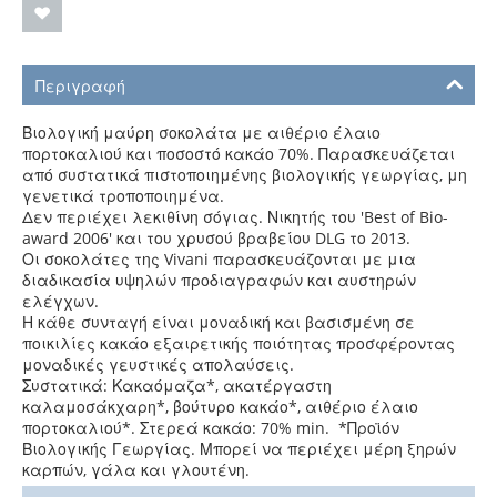
Περιγραφή
Βιολογική μαύρη σοκολάτα με αιθέριο έλαιο
πορτοκαλιού και ποσοστό κακάο 70%. Παρασκευάζεται
από συστατικά πιστοποιημένης βιολογικής γεωργίας, μη
γενετικά τροποποιημένα.
Δεν περιέχει λεκιθίνη σόγιας. Νικητής του 'Best of Bio-
award 2006' και του χρυσού βραβείου DLG το 2013.
Οι σοκολάτες της Vivani παρασκευάζονται με μια
διαδικασία υψηλών προδιαγραφών και αυστηρών
ελέγχων.
Η κάθε συνταγή είναι μοναδική και βασισμένη σε
ποικιλίες κακάο εξαιρετικής ποιότητας προσφέροντας
μοναδικές γευστικές απολαύσεις.
Συστατικά: Κακαόμαζα*, ακατέργαστη
καλαμοσάκχαρη*, βούτυρο κακάο*, αιθέριο έλαιο
πορτοκαλιού*. Στερεά κακάο: 70% min. *Προϊόν
Βιολογικής Γεωργίας. Μπορεί να περιέχει μέρη ξηρών
καρπών, γάλα και γλουτένη.