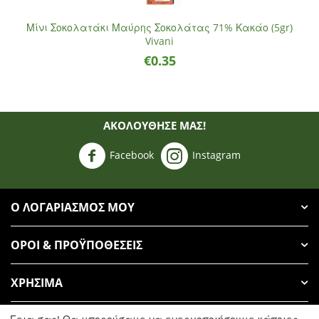
Μίνι Σοκολατάκι Μαύρης Σοκολάτας 71% Κακάο (5gr)
Vivani
€
0.35
ΑΚΟΛΟΥΘΗΣΈ ΜΑΣ!
Facebook
Instagram
Ο ΛΟΓΑΡΙΑΣΜΌΣ ΜΟΥ
ΌΡΟΙ & ΠΡΟΫΠΟΘΈΣΕΙΣ
ΧΡΉΣΙΜΑ