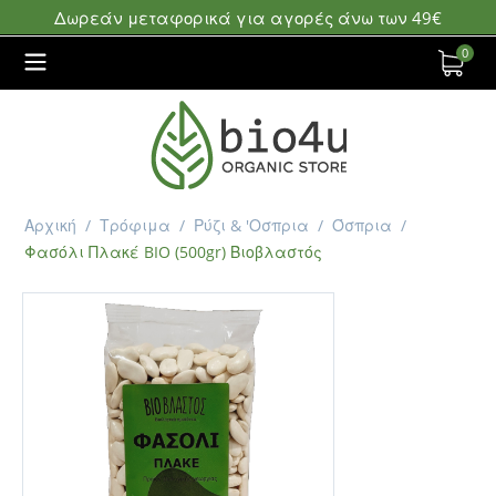
Δωρεάν μεταφορικά για αγορές άνω των 49€
0
Αρχική
/
Τρόφιμα
/
Ρύζι & 'Οσπρια
/
Όσπρια
/
Φασόλι Πλακέ BIO (500gr) Βιοβλαστός