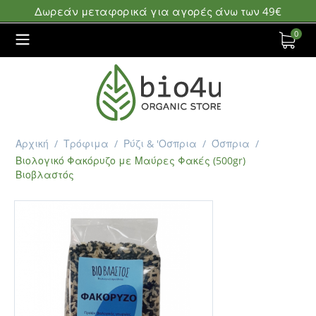
Δωρεάν μεταφορικά για αγορές άνω των 49€
0
Αρχική
/
Τρόφιμα
/
Ρύζι & 'Οσπρια
/
Όσπρια
/
Βιολογικό Φακόρυζο με Μαύρες Φακές (500gr)
Βιοβλαστός