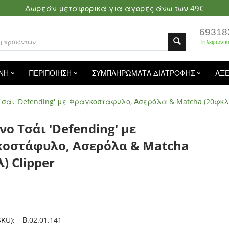
Δωρεάν μεταφορικά για αγορές άνω των 49€
69318
Τηλεφωνικ
ΝΗ
ΠΕΡΙΠΟΙΗΣΗ
ΣΥΜΠΛΗΡΩΜΑΤΑ ΔΙΑΤΡΟΦΗΣ
ΑΞ
σάι 'Defending' με Φραγκοστάφυλο, Ασερόλα & Matcha (20φκλ)
ο Τσάι 'Defending' με
οστάφυλο, Ασερόλα & Matcha
) Clipper
KU):
Β.02.01.141