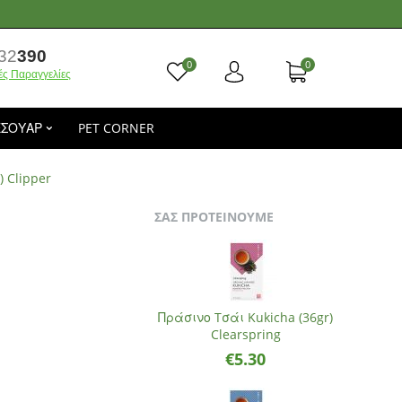
32
390
0
0
ές Παραγγελίες
ΕΣΟΥΑΡ
PET CORNER
 Clipper
ΣΑΣ ΠΡΟΤΕΙΝΟΥΜΕ
Πράσινο Tσάι Kukicha (36gr)
Clearspring
€
5.30