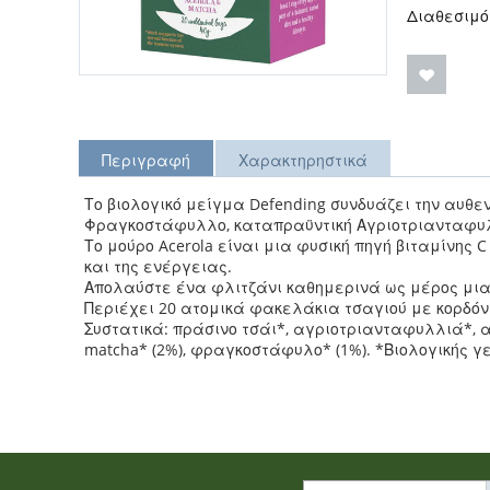
Διαθεσιμό
Περιγραφή
Χαρακτηρηστικά
Το βιολογικό μείγμα Defending συνδυάζει την αυθε
Φραγκοστάφυλλο, καταπραϋντική Αγριοτριανταφυλλι
Το μούρο Acerola είναι μια φυσική πηγή βιταμίνης 
και της ενέργειας.
Απολαύστε ένα φλιτζάνι καθημερινά ως μέρος μιας 
Περιέχει 20 ατομικά φακελάκια τσαγιού με κορδόνι
Συστατικά: πράσινο τσάι*, αγριοτριανταφυλλιά*,
matcha* (2%), φραγκοστάφυλο* (1%). *Βιολογικής γ