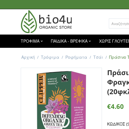
ΤΡΟΦΙΜΑ
ΠΑΙΔΙΚΑ - ΒΡΕΦΙΚΑ
ΧΩΡΙΣ ΓΛΟΥΤΕ
Αρχική
/
Τρόφιμα
/
Ροφήματα
/
Τσάι
/
Πράσινο Τ
Πράσιν
Φραγκ
(20φκλ
€
4.60
ΚΩΔΙΚΟΣ (S