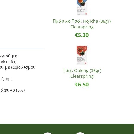
Πράσινο Τσάι Hojicha (36gr)
Clearspring
€
5.30
αγιού με
 (Μάτσα).
του μεταβολισμού
Τσάι Oolong (36gr)
Clearspring
 ζωής.
€
6.50
άφυλο (5%),