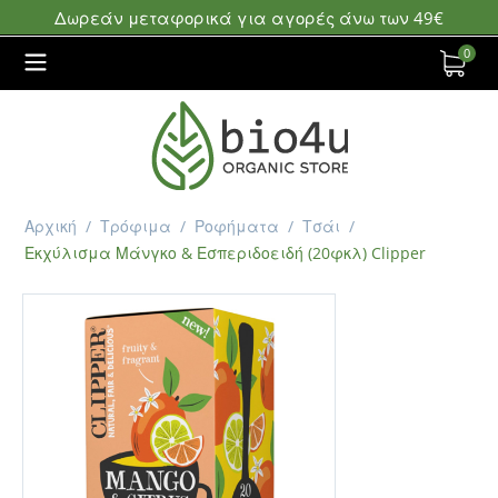
Δωρεάν μεταφορικά για αγορές άνω των 49€
0
Αρχική
/
Τρόφιμα
/
Ροφήματα
/
Τσάι
/
Εκχύλισμα Μάνγκο & Εσπεριδοειδή (20φκλ) Clipper