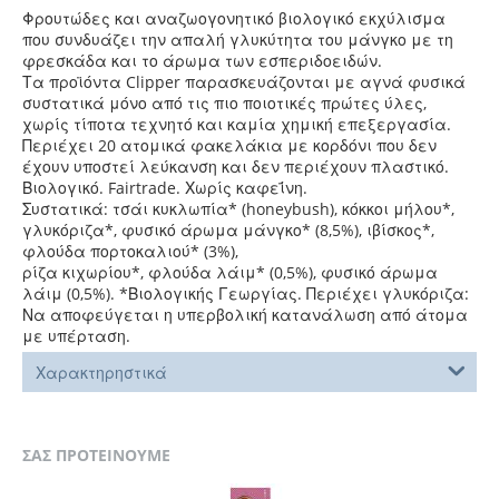
Φρουτώδες και αναζωογονητικό βιολογικό εκχύλισμα
που συνδυάζει την απαλή γλυκύτητα του μάνγκο με τη
φρεσκάδα και το άρωμα των εσπεριδοειδών.
Τα προϊόντα Clipper παρασκευάζονται με αγνά φυσικά
συστατικά μόνο από τις πιο ποιοτικές πρώτες ύλες,
χωρίς τίποτα τεχνητό και καμία χημική επεξεργασία.
Περιέχει 20 ατομικά φακελάκια με κορδόνι που δεν
έχουν υποστεί λεύκανση και δεν περιέχουν πλαστικό.
Βιολογικό. Fairtrade. Χωρίς καφεΐνη.
Συστατικά: τσάι κυκλωπία* (honeybush), κόκκοι μήλου*,
γλυκόριζα*, φυσικό άρωμα μάνγκο* (8,5%), ιβίσκος*,
φλούδα πορτοκαλιού* (3%),
ρίζα κιχωρίου*, φλούδα λάιμ* (0,5%), φυσικό άρωμα
λάιμ (0,5%). *Βιολογικής Γεωργίας. Περιέχει γλυκόριζα:
Να αποφεύγεται η υπερβολική κατανάλωση από άτομα
με υπέρταση.
Χαρακτηρηστικά
ΣΑΣ ΠΡΟΤΕΙΝΟΥΜΕ