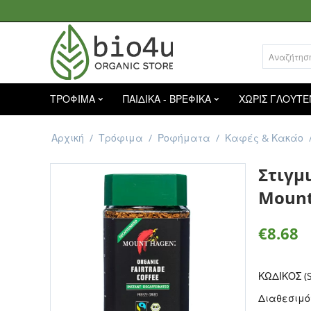
ΤΡΟΦΙΜΑ
ΠΑΙΔΙΚΑ - ΒΡΕΦΙΚΑ
ΧΩΡΙΣ ΓΛΟΥΤΕ
Αρχική
/
Τρόφιμα
/
Ροφήματα
/
Καφές & Κακάο
Στιγμι
Mount
€
8.68
ΚΩΔΙΚΟΣ (S
Διαθεσιμό