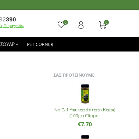
32
390
0
0
ές Παραγγελίες
ΕΣΟΥΑΡ
PET CORNER
ΣΑΣ ΠΡΟΤΕΙΝΟΥΜΕ
No Caf Υποκατάστατο Καφέ
(100gr) Clipper
€
7.70