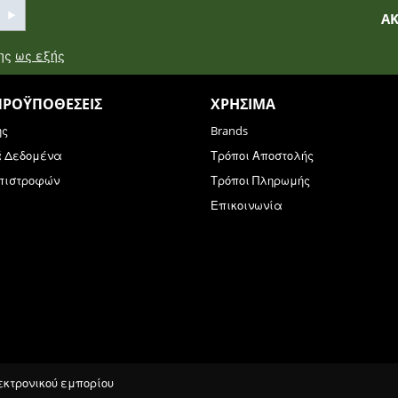
Α
σης
ως εξής
ΠΡΟΫΠΟΘΈΣΕΙΣ
ΧΡΉΣΙΜΑ
ης
Brands
ά Δεδομένα
Τρόποι Αποστολής
Επιστροφών
Τρόποι Πληρωμής
Επικοινωνία
λεκτρονικού εμπορίου