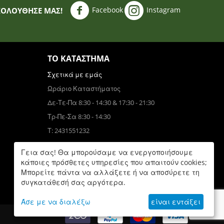
Facebook
Instagram
ΚΟΛΟΥΘΗΣΈ ΜΑΣ!
ΤΟ ΚΑΤΆΣΤΗΜΑ
Σχετικά με εμάς
Ωράριο Καταστήματος
Δε-Τε-Πα 8:30 - 14:30 & 17:30 - 21:30
Τρ-Πε-Σα 8:30 - 14:30
Τ: 2431551232
Τηλεφωνικές Παραγγελίες
Γεια σας! Θα μπορούσαμε να ενεργοποιήσουμε
Τ: 6931832390
κάποιες πρόσθετες υπηρεσίες που απαιτούν cookies;
Μπορείτε πάντα να αλλάξετε ή να αποσύρετε τη
Δε-Πα 9:00 - 17:00
συγκατάθεσή σας αργότερα.
Άσε με να διαλέξω
είναι εντάξει