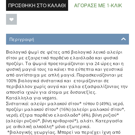
ΠΡΟΣΘΉΚΗ ΣΤΟ ΚΑΛΆΘΙ
ΑΓΌΡΑΣΕ ΜΕ 1-ΚΛΙΚ
Περιγραφή
Βιολογικό ψωμί σε φέτες από βιολογικό λευκό αλεύρι
σίτου με εξαιρετικό παρθένο ελαιόλαδο και φυσικό
προζύμι.
Τα ψωμιά προετοιμάζονται για 24 ώρες και η
φυσική μαγιά τους τα κάνει πιο εύπεπτα και γευστικά
από αντίστοιχα με απλή μαγιά.
Παρασκευάζονται με
100% βιολογικά συστατικά και ετοιμάζονται σε
περιβάλλον χωρίς αυγά και γάλα εξασφαλίζοντας την
απουσία ιχνών για άτομα
με δυσανεξίες.
Κατάλληλα για vegans.
Συστατικά: αλεύρι μαλακού σίτου* τύπου 0 (49%), νερό,
προζύμι μαλακού σίτου* (16%) (αλεύρι μαλακού σίτου*,
νερό), έξτρα παρθένο ελαιόλαδο* (4%), βύνη ρυζιού*
(αλεύρι ρυζιού*, βύνη κριθαριού*), αλάτι. Κατεργασία
με αιθυλική αλκοόλη* μόνο εξωτερικά.
*βιολογικής γεωργίας. Μπορεί να περιέχει ίχνη από