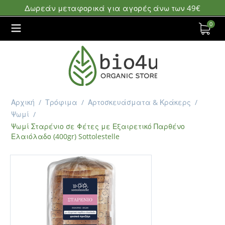
Δωρεάν μεταφορικά για αγορές άνω των 49€
0
Αρχική
/
Τρόφιμα
/
Αρτοσκευάσματα & Κράκερς
/
Ψωμί
/
Ψωμί Σταρένιο σε Φέτες με Εξαιρετικό Παρθένο
Ελαιόλαδο (400gr) Sottolestelle