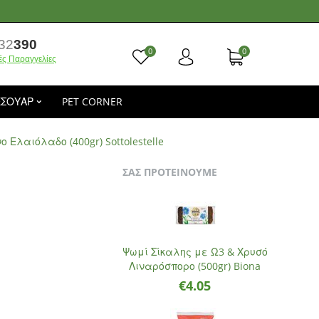
32
390
0
0
ές Παραγγελίες
ΕΣΟΥΑΡ
PET CORNER
Ελαιόλαδο (400gr) Sottolestelle
ΣΑΣ ΠΡΟΤΕΙΝΟΥΜΕ
Ψωμί Σίκαλης με Ω3 & Χρυσό
Λιναρόσπορο (500gr) Biona
€
4.05