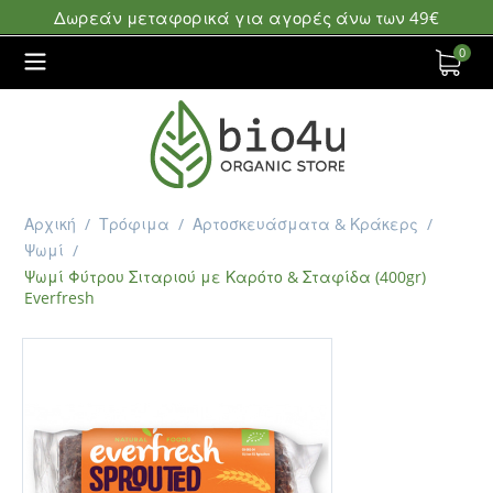
Δωρεάν μεταφορικά για αγορές άνω των 49€
0
Αρχική
/
Τρόφιμα
/
Αρτοσκευάσματα & Κράκερς
/
Ψωμί
/
Ψωμί Φύτρου Σιταριού με Καρότο & Σταφίδα (400gr)
Everfresh