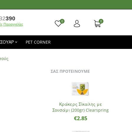
32
390
0
0
ές Παραγγελίες
ΕΣΟΥΑΡ
PET CORNER
τούς
ΣΑΣ ΠΡΟΤΕΙΝΟΥΜΕ
Κράκερς Σίκαλης με
Σουσάμι (200gr) Clearspring
€
2.85