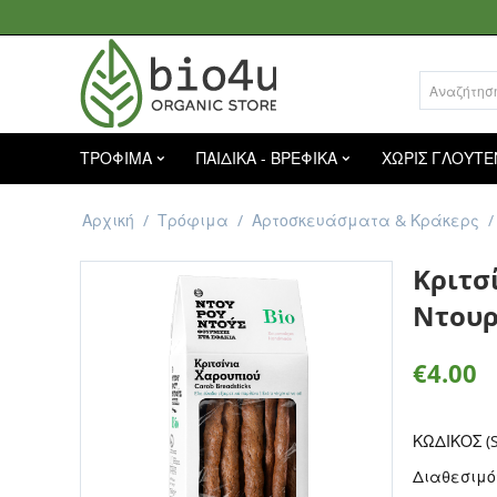
ΤΡΟΦΙΜΑ
ΠΑΙΔΙΚΑ - ΒΡΕΦΙΚΑ
ΧΩΡΙΣ ΓΛΟΥΤΕ
Αρχική
/
Τρόφιμα
/
Αρτοσκευάσματα & Κράκερς
/
Κριτσ
Ντουρ
€
4.00
ΚΩΔΙΚΟΣ (S
Διαθεσιμό