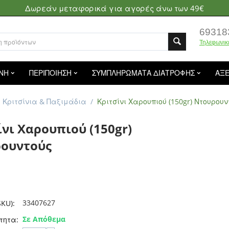
Δωρεάν μεταφορικά για αγορές άνω των 49€
69318
Τηλεφωνικ
ΝΗ
ΠΕΡΙΠΟΙΗΣΗ
ΣΥΜΠΛΗΡΩΜΑΤΑ ΔΙΑΤΡΟΦΗΣ
ΑΞ
Κριτσίνια & Παξιμάδια
/
Κριτσίνι Χαρουπιού (150gr) Ντουρουν
ίνι Χαρουπιού (150gr)
ουντούς
33407627
KU):
Σε Απόθεμα
τητα: