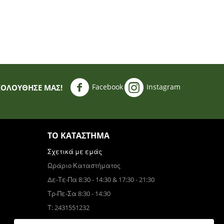
Facebook
Instagram
ΚΟΛΟΥΘΗΣΈ ΜΑΣ!
ΤΟ ΚΑΤΆΣΤΗΜΑ
Σχετικά με εμάς
Ωράριο Καταστήματος
Δε-Τε-Πα 8:30 - 14:30 & 17:30 - 21:30
Τρ-Πε-Σα 8:30 - 14:30
Τ: 2431551232
Τηλεφωνικές Παραγγελίες