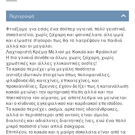
Περιγραφή
Φτιάξαμε για εσάς ένα σούπερ υγιεινό, πολύ γευστικό,
σοκολατένιο, χωρίς ζάχαρη και φοινικέλαιο, άλειμμα
και είμαστε σίγουροι πως θα το λατρέψουν τα παιδιά
αλλά και οι μεγάλοι.
Λαχταριστή Κρέμα Μελιού με Κακάο και Φράουλα!
Η πιο γλυκιά συνήθεια όλων, χωρίς ζάχαρη, χωρίς
χρωστικές και άλλες γλυκαντικές ουσίες!
Το κακάο περιέχει μία μεγάλη ποσότητα
αντιοξειδωτικών στοιχείων όπως πολυφαινόλες,
φλαβονοειδή, κατεχίνες, επικατεχίνες, και
προκυανιδίνες. Έρευνες έχουν δείξει πως η κατανάλωση
κακάο μειώνει την αρτηριακή πίεση αλλά και την
πηκτικότητα του αίματος, με αποτέλεσμα να μειώνεται
και ο κίνδυνος εγκεφαλικού και καρδιακού επεισοδίου.
Το κακάο περιέχει, ακόμα, αρκετούς υδατάνθρακες,
αλλά οι περισσότεροι από αυτούς είναι άμυλο,
διαλυτές και αδιάλυτες διαιτητικές ίνες, ενώ ένα πολύ
μικρό ποσοστό είναι απλά σάκχαρα.
Επιπλέον, το κακάο και η μαύρη σοκολάτα είναι από τα