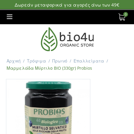
Δωρεάν μεταφορικά για αγορές άνω των 49€
0
Αρχική
/
Τρόφιμα
/
Πρωινό
/
Επαλλείματα
/
Μαρμελάδα Μύρτιλο BIO (330gr) Probios