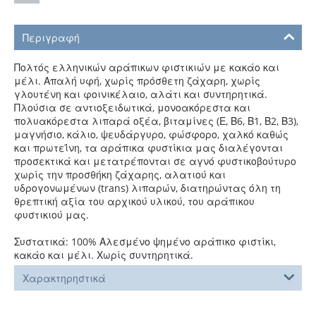
Περιγραφή
Πολτός ελληνικών αράπικων φιστικιών με κακάο και
μέλι. Απαλή υφή, χωρίς πρόσθετη ζάχαρη, χωρίς
γλουτένη και φοινικέλαιο, αλάτι και συντηρητικά.
Πλούσια σε αντιοξειδωτικά, μονοακόρεστα και
πολυακόρεστα λιπαρά οξέα, βιταμίνες (Ε, Β6, Β1, Β2, Β3),
μαγνήσιο, κάλιο, ψευδάργυρο, φώσφορο, χαλκό καθώς
και πρωτεΐνη, τα αράπικα φυστίκια μας διαλέγονται
προσεκτικά και μετατρέπονται σε αγνό φυστικοβούτυρο
χωρίς την προσθήκη ζάχαρης, αλατιού και
υδρογονωμένων (trans) λιπαρών, διατηρώντας όλη τη
θρεπτική αξία του αρχικού υλικού, του αράπικου
φυστικιού μας.
Συστατικά: 100% Αλεσμένο ψημένο αράπικο φιστίκι,
κακάο και μέλι. Χωρίς συντηρητικά.
Χαρακτηρηστικά