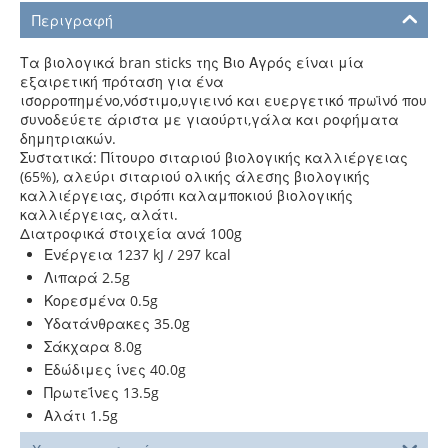
Περιγραφή
Τα βιολογικά bran sticks της Βιο Αγρός είναι μία
εξαιρετική πρόταση για ένα
ισορροπημένο,νόστιμο,υγιεινό και ευεργετικό πρωϊνό που
συνοδεύετε άριστα με γιαούρτι,γάλα και ροφήματα
δημητριακών.
Συστατικά: Πίτουρο σιταριού βιολογικής καλλιέργειας
(65%), αλεύρι σιταριού ολικής άλεσης βιολογικής
καλλιέργειας, σιρόπι καλαμποκιού βιολογικής
καλλιέργειας, αλάτι.
Διατροφικά στοιχεία ανά 100g
Ενέργεια 1237 kJ / 297 kcal
Λιπαρά 2.5g
Κορεσμένα 0.5g
Υδατάνθρακες 35.0g
Σάκχαρα 8.0g
Εδώδιμες ίνες 40.0g
Πρωτεΐνες 13.5g
Αλάτι 1.5g