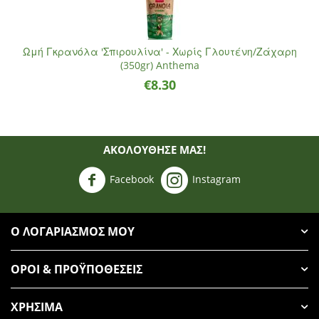
Ωμή Γκρανόλα 'Σπιρουλίνα' - Χωρίς Γλουτένη/Ζάχαρη
(350gr) Anthema
€
8.30
ΑΚΟΛΟΥΘΗΣΈ ΜΑΣ!
Facebook
Instagram
Ο ΛΟΓΑΡΙΑΣΜΌΣ ΜΟΥ
ΌΡΟΙ & ΠΡΟΫΠΟΘΈΣΕΙΣ
ΧΡΉΣΙΜΑ