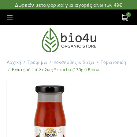
Δωρεάν μεταφορικά για αγορές άνω των 49€
0
Αρχική
/
Τρόφιμα
/
Κονσέρβες & Βάζα
/
Τοματοειδή
/
Καυτερή Τσίλι Σως Sriracha (130gr) Biona