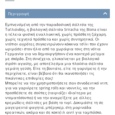
Περιγραφή
Εμπνευσμένη από την παραδοσιακή σάλτσα της
Ταϊλάνδης, η βιολογική σάλτσα Sriracha της Biona είναι
η τέλεια φυσική εναλλακτική, χωρίς πρόσθετη ζάχαρη,
χωρίς τεχνητά πρόσθετα και χωρίς συντηρητικά. Οι
ντόπιοι αγρότες συγκεντρώνουν κόκκινα τσίλι που έχουν
ωριμάσει στον ήλιο από τα χωράφια τους στη νότια
Γερμανία για να δημιουργήσουν ένα καυτερό μείγμα
με σκόρδο. Στη συνέχεια, γλυκαίνεται με βιολογικό
σιρόπι αγαύης, με αποτέλεσμα μια πλούσια σάλτσα
γεμάτη γεύση. Είτε τη βουτάτε, είτε τη γαρνίρετε ή την
περιχύνετε, είναι βέβαιο ότι θα ικανοποιήσει τις
πικάντικες επιθυμίες σας!
Μπορείτε να την χρησιμοποιήσετε σαν συνοδευτικό ντιπ,
για να γαρνίρετε spring rolls και νουντλς, να την
προσθέσετε σε σούπες (ταιριάζει ιδιαίτερα με
ντοματόσουπα) ή να την αναμείξετε με άλλες
κρεμώδεις σάλτσες με βάση το τυρί. Δοκιμάστε τη σε
μαγειρευτά φαγητά, μπέργκερ, στη μαρινάδα
κρεατικών, ακόμα και σε κοκτέιλ αντί για ταμπάσκο.