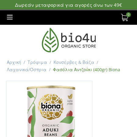
Δωρεάν μεταφορικά για αγορές άνω των 49€
0
Αρχική
/
Τρόφιμα
/
Κονσέρβες & Βάζα
/
Λαχανικά/Όσπρια
/
Φασόλια Αντζούκι (400gr) Biona