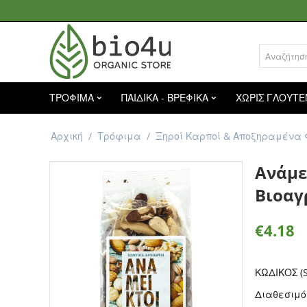
ΤΡΟΦΙΜΑ
ΠΑΙΔΙΚΑ - ΒΡΕΦΙΚΑ
ΧΩΡΙΣ ΓΛΟΥΤΕ
Αρχική
/
Τρόφιμα
/
Ξηροί Καρποί & Αποξηραμένα
Ανάμε
Βιοαγ
€
4.18
ΚΩΔΙΚΟΣ (S
Διαθεσιμό