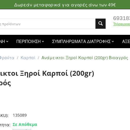
Δωρεάν μεταφορικά για αγορές άνω των 49€
69318
Τηλεφωνικ
ΝΗ
ΠΕΡΙΠΟΙΗΣΗ
ΣΥΜΠΛΗΡΩΜΑΤΑ ΔΙΑΤΡΟΦΗΣ
ΑΞ
 Φρούτα
/
Καρποί
/
Ανάμεικτοι Ξηροί Καρποί (200gr) Βιοαγρός
ικτοι Ξηροί Καρποί (200gr)
ρός
135089
KU):
Σε Απόθεμα
τητα: