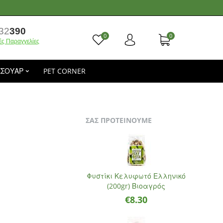
32
390
0
0
ές Παραγγελίες
ΕΣΟΥΑΡ
PET CORNER
ΣΑΣ ΠΡΟΤΕΙΝΟΥΜΕ
Φυστίκι Κελυφωτό Ελληνικό
(200gr) Βιοαγρός
€
8.30