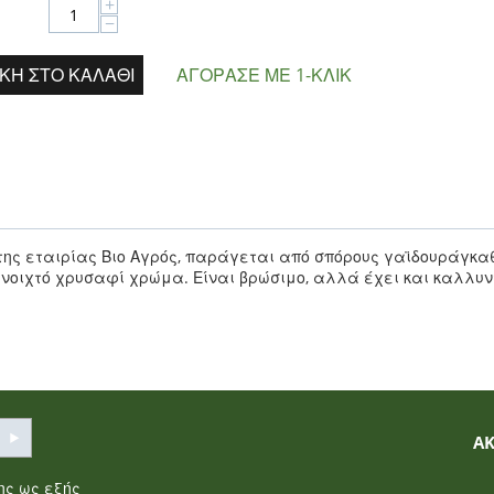
+
−
ΚΗ ΣΤΟ ΚΑΛΆΘΙ
ΑΓΌΡΑΣΕ ΜΕ 1-ΚΛΙΚ
της εταιρίας Βιο Αγρός, παράγεται από σπόρους γαϊδουράγκαθ
ανοιχτό χρυσαφί χρώμα. Είναι βρώσιμο, αλλά έχει και καλλυν
Α
σης
ως εξής