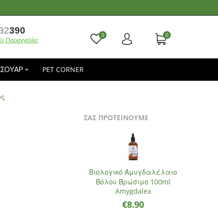
32
390
0
0
ές Παραγγελίες
ΕΣΟΥΑΡ
PET CORNER
ός
ΣΑΣ ΠΡΟΤΕΙΝΟΥΜΕ
Βιολογικό Αμυγδαλέλαιο
Βόλου Βρώσιμο 100ml
Amygdalea
€
8.90