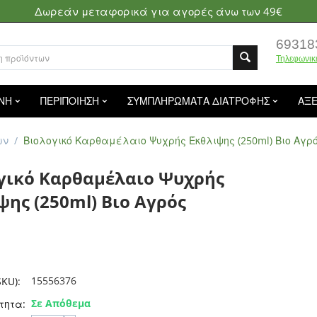
Δωρεάν μεταφορικά για αγορές άνω των 49€
69318
Τηλεφωνικ
ΝΗ
ΠΕΡΙΠΟΙΗΣΗ
ΣΥΜΠΛΗΡΩΜΑΤΑ ΔΙΑΤΡΟΦΗΣ
ΑΞ
ων
/
Βιολογικό Καρθαμέλαιο Ψυχρής Έκθλιψης (250ml) Βιο Αγρ
γικό Καρθαμέλαιο Ψυχρής
ψης (250ml) Βιο Αγρός
15556376
KU):
Σε Απόθεμα
τητα: