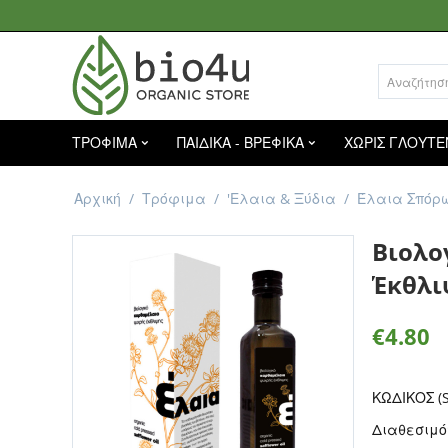
ΤΡΟΦΙΜΑ
ΠΑΙΔΙΚΑ - ΒΡΕΦΙΚΑ
ΧΩΡΙΣ ΓΛΟΥΤΕ
Αρχική
/
Τρόφιμα
/
'Ελαια & Ξύδια
/
Έλαια Σπόρ
Βιολο
Έκθλι
€
4.80
ΚΩΔΙΚΟΣ (S
Διαθεσιμό