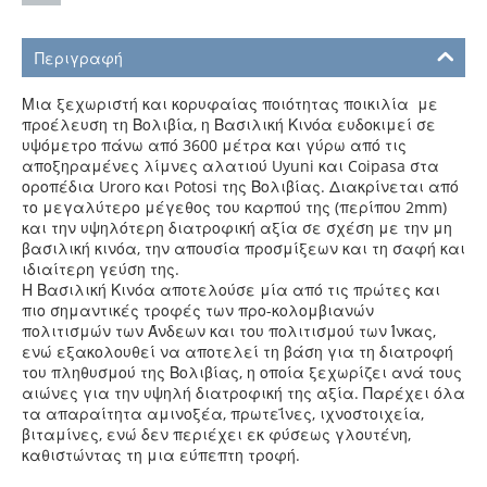
Περιγραφή
Μια ξεχωριστή και κορυφαίας ποιότητας ποικιλία με
προέλευση τη Βολιβία, η Βασιλική Κινόα ευδοκιμεί σε
υψόμετρο πάνω από 3600 μέτρα και γύρω από τις
αποξηραμένες λίμνες αλατιού Uyuni και Coipasa στα
οροπέδια Uroro και Potosi της Βολιβίας. Διακρίνεται από
το μεγαλύτερο μέγεθος του καρπού της (περίπου 2mm)
και την υψηλότερη διατροφική αξία σε σχέση με την μη
βασιλική κινόα, την απουσία προσμίξεων και τη σαφή και
ιδιαίτερη γεύση της.
Η Βασιλική Κινόα αποτελούσε μία από τις πρώτες και
πιο σημαντικές τροφές των προ-κολομβιανών
πολιτισμών των Άνδεων και του πολιτισμού των Ίνκας,
ενώ εξακολουθεί να αποτελεί τη βάση για τη διατροφή
του πληθυσμού της Βολιβίας, η οποία ξεχωρίζει ανά τους
αιώνες για την υψηλή διατροφική της αξία. Παρέχει όλα
τα απαραίτητα αμινοξέα, πρωτεΐνες, ιχνοστοιχεία,
βιταμίνες, ενώ δεν περιέχει εκ φύσεως γλουτένη,
καθιστώντας τη μια εύπεπτη τροφή.