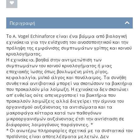
Περιγραφή
Το A. Vogel Echinaforce είναι ένα βάμμα από βιολογική
εχινάκεια για την ενίσχυση του ανοσοποιητικού και την
πρόληψη της εμφάνισης συμπτωμάτων γρίπης και κοινού
κρυολογήματος.
Η εχινάκεια, βοηθά στην αντιμετώπιση των
συμπτωμάτων του κοινού κρυολογήματος ή μιας
εποχιακής ίωσης όπως βουλωμένη μύτη, ρίγος,
κεφαλαλγία, μυϊκό άλγος και πονόλαιμος. Τα συνήθη
συνθετικά αντιβιοτικά μπορεί να σκοτώσουν τα βακτήρια
που προκαλούν μία λοίμωξη. Η εχινάκεια δεν σκοτώνει
απ’ ευθείας ούτε απενεργοποιεί τα βακτήρια που
προκαλούν λοιμώξεις αλλά διεγείρει την άμυνα του
οργανισμού αυξάνοντας τα αντισώματα και τα
μακροφάγα κύτταρα κατά των παθογόνων
μικροοργανισμών αυξάνοντας έτσι την αντίσταση σε
διάφορους λοιμογόνους παράγοντες. *
* Οι ανωτέρω πληροφορίες σχετικά με τα συστατικά του
προϊόντος είναι αποτελέσματα μελετών. Δεν