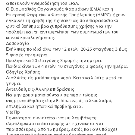
αποτελούν γνωμοδότηση του EFSA.
Ο Ευρωπαϊκός Οργανισμός Φαρμάκων (EMA) και η
Επιτροπή Φαρμάκων Φυτικής Προέλευσης (HMPC), έχουν
εγκρίνει τη χρήση της εχινάκειας σαν παραδοσιακό
φυτικό βοήθημα βραχυπρόθεσμης χρήσης για την
πρόληψη και τη αντιμετώπιση των συμπτωμάτων του
κοινού κρυολογήματος.
Δοσολογία
Ενήλικες παιδιά άνω των 12 ετών: 20-25 σταγόνες 3 έως
5 φορές την ημέρα.
Προληπτικά 20 σταγόνες 3 φορές την ημέρα.
Παιδιά άνω των 4 ετών: 10 σταγόνες 3 φορές την ημέρα.
Οδηγίες Χρήσης
Διαλύστε σε μισό ποτήρι νερό. Καταναλώστε μετά το
γεύμα.
Αντενδείξεις-Αλληλεπιδράσεις
Να μην χρησιμοποιούνταιι σε περιπτώσεις
υπερευαισθησίας στην Echinacea, σε αλκοολισμό,
επιληψία και ηπατικά προβλήματα.
VitaTip
Γενικότερα, συνιστάται να μη λαμβάνετε
συμπληρώματα διατροφής με εχινάκεια για
περισσότερες από 15 ημέρες, εκτός και αν υπάρχει
διαφορετική σύσταση από το θεράποντα ιατρό.