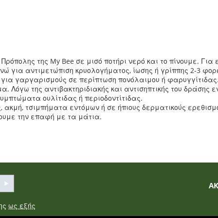
ρόπολης της My Bee σε μισό ποτήρι νερό και το πίνουμε. Για 
ενώ για αντιμετώπιση κρυολογήματος, ίωσης ή γρίππης 2-3 φορ
α για γαργαρισμούς σε περίπτωση πονόλαιμου ή φαρυγγίτιδας
α. Λόγω της αντιβακτηριδιακής και αντισηπτικής του δράσης ε
συμπτώματα ουλίτιδας ή περιοδοντίτιδας.
 ακμή, τσιμπήματα εντόμων ή σε ήπιους δερματικούς ερεθισμ
ουμε την επαφή με τα μάτια.
Α
σης
ως εξής