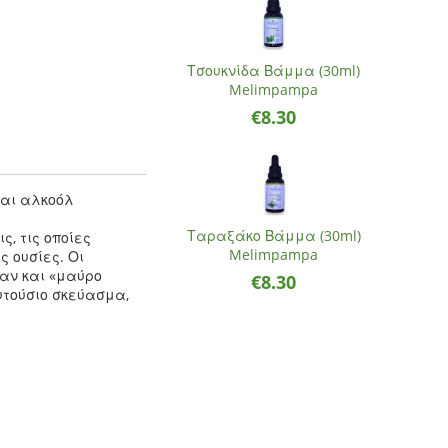
Τσουκνίδα Βάμμα (30ml)
Melimpampa
€
8.30
και αλκοόλ
Ταραξάκο Βάμμα (30ml)
ς, τις οποίες
Melimpampa
ς ουσίες. Οι
ζαν και «μαύρο
€
8.30
υτούσιο σκεύασμα,