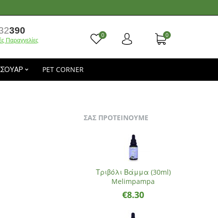
32
390
0
0
ές Παραγγελίες
ΕΣΟΥΑΡ
PET CORNER
ΣΑΣ ΠΡΟΤΕΙΝΟΥΜΕ
Τριβόλι Βάμμα (30ml)
Melimpampa
€
8.30