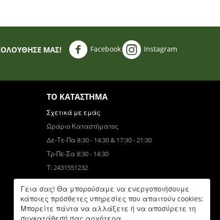
Facebook
Instagram
ΚΟΛΟΥΘΗΣΈ ΜΑΣ!
ΤΟ ΚΑΤΆΣΤΗΜΑ
Σχετικά με εμάς
Ωράριο Καταστήματος
Δε-Τε-Πα 8:30 - 14:30 & 17:30 - 21:30
Τρ-Πε-Σα 8:30 - 14:30
Τ: 2431551232
Τηλεφωνικές Παραγγελίες
Γεια σας! Θα μπορούσαμε να ενεργοποιήσουμε
Τ: 6931832390
κάποιες πρόσθετες υπηρεσίες που απαιτούν cookies;
Μπορείτε πάντα να αλλάξετε ή να αποσύρετε τη
Δε-Πα 9:00 - 17:00
συγκατάθεσή σας αργότερα.