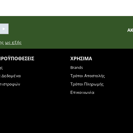
Α
σης
ως εξής
ΠΡΟΫΠΟΘΈΣΕΙΣ
ΧΡΉΣΙΜΑ
ης
Brands
ά Δεδομένα
Τρόποι Αποστολής
Επιστροφών
Τρόποι Πληρωμής
Επικοινωνία