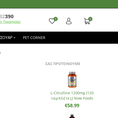
32
390
0
0
ές Παραγγελίες
ΕΣΟΥΑΡ
PET CORNER
s
ΣΑΣ ΠΡΟΤΕΙΝΟΥΜΕ
L-Citrulline 1200mg (120
ταμπλέτες) Now Foods
€
58.99