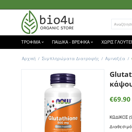
ΤΡΟΦΙΜΑ
ΠΑΙΔΙΚΑ - ΒΡΕΦΙΚΑ
ΧΩΡΙΣ ΓΛΟΥΤΕ
Αρχική
/
Συμπληρώματα Διατροφής
/
Αμινοξέα
/
Gluta
κάψου
€
69.90
ΚΩΔΙΚΟΣ (S
Διαθεσιμό