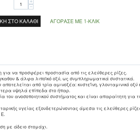
+
−
ΚΗ ΣΤΟ ΚΑΛΆΘΙ
ΑΓΌΡΑΣΕ ΜΕ 1-ΚΛΙΚ
για να προσφέρει προστασία από τις ελεύθερες ρίζες.
καθου & άλφα λιποϊκό οξύ, ως συμπληρωματικά συστατικά.
υ αποτελείται από τρία αμινοξέα: κυστεΐνη, γλουταμινικό οξύ 
ίτερα υψηλά επίπεδα στο ήπαρ.
γία του ανοσοποιητικού συστήματος και είναι απαραίτητη για τ
υτταρικής υγείας εξουδετερώνοντας άμεσα τις ελεύθερες ρίζες
 Ε.
ση με άδειο στομάχι.