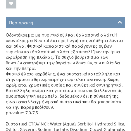
Περιγραφή
Οδοντόκρεμα με πυριτικό οξύ και θαλασσινό αλάτι.Η
οδοντόκρεμα Neutral διατηρεί υγιή τα ευαίσθητα δόντια
και ούλα. Φυσικοί καθαριστικοί παράγοντες οξέων
πυριτίου
και θαλασσινό αλάτι εξασφαλίζουν την ήπια
αφαίρεση της πλάκας. Το συχνό βούρτσισμα των
δοντιών αποτρέπει τη φθορά των δοντιών, την ουλίτιδα
και την πέτρα.
Φυσικό έλαιο καρβόλης, ένα συστατικό κατάλληλο και
στην ομοιοπαθητική, παρέχει φρέσκια αναπνοή. Χωρίς
αρώματα, χρωστικές ουσίες και συνθετικά συντηρητικά.
Κατάλληλη ακόμα και για άτομα που υποβάλλονται σε
ομοιοπαθητική θεραπεία, δεδομένου ότι η σύνθεσή της
είναι απαλλαγμένη από συστατικά που θα μπορούσαν
να την παρεμποδίσουν.
ph-value: 7,0-7,5
Συστατικά CTFA/INCI:
Water (Aqua), Sorbitol, Hydrated Silica,
Xylitol, Glycerin, Sodium Lactate, Disodium Cocoyl Glutamate,