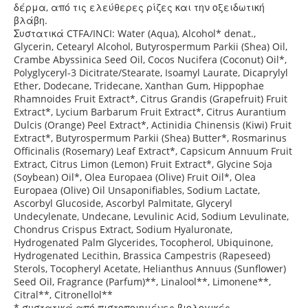
δέρμα, από τις ελεύθερες ρίζες και την οξειδωτική
βλάβη.
Συστατικά CTFA/INCI: Water (Aqua), Alcohol* denat.,
Glycerin, Cetearyl Alcohol, Butyrospermum Parkii (Shea) Oil,
Crambe Abyssinica Seed Oil, Cocos Nucifera (Coconut) Oil*,
Polyglyceryl-3 Dicitrate/Stearate, Isoamyl Laurate, Dicaprylyl
Ether, Dodecane, Tridecane, Xanthan Gum, Hippophae
Rhamnoides Fruit Extract*, Citrus Grandis (Grapefruit) Fruit
Extract*, Lycium Barbarum Fruit Extract*, Citrus Aurantium
Dulcis (Orange) Peel Extract*, Actinidia Chinensis (Kiwi) Fruit
Extract*, Butyrospermum Parkii (Shea) Butter*, Rosmarinus
Officinalis (Rosemary) Leaf Extract*, Capsicum Annuum Fruit
Extract, Citrus Limon (Lemon) Fruit Extract*, Glycine Soja
(Soybean) Oil*, Olea Europaea (Olive) Fruit Oil*, Olea
Europaea (Olive) Oil Unsaponifiables, Sodium Lactate,
Ascorbyl Glucoside, Ascorbyl Palmitate, Glyceryl
Undecylenate, Undecane, Levulinic Acid, Sodium Levulinate,
Chondrus Crispus Extract, Sodium Hyaluronate,
Hydrogenated Palm Glycerides, Tocopherol, Ubiquinone,
Hydrogenated Lecithin, Brassica Campestris (Rapeseed)
Sterols, Tocopheryl Acetate, Helianthus Annuus (Sunflower)
Seed Oil, Fragrance (Parfum)**, Linalool**, Limonene**,
Citral**, Citronellol**
* συστατικά από πιστοποιημένες βιολογικές