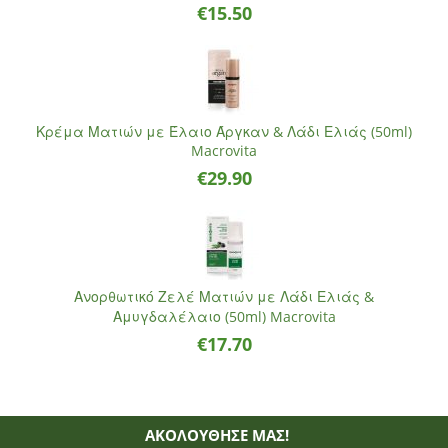
€
15.50
Κρέμα Ματιών με Έλαιο Άργκαν & Λάδι Ελιάς (50ml)
Macrovita
€
29.90
Ανορθωτικό Ζελέ Ματιών με Λάδι Ελιάς &
Αμυγδαλέλαιο (50ml) Macrovita
€
17.70
ΑΚΟΛΟΥΘΗΣΈ ΜΑΣ!