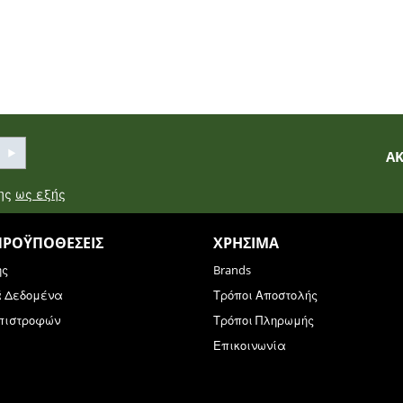
Α
σης
ως εξής
ΠΡΟΫΠΟΘΈΣΕΙΣ
ΧΡΉΣΙΜΑ
ης
Brands
ά Δεδομένα
Τρόποι Αποστολής
Επιστροφών
Τρόποι Πληρωμής
Επικοινωνία