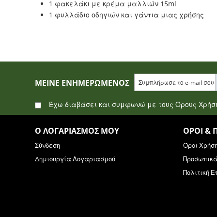
1 φακελάκι με κρέμα μαλλιών 15ml
1 φυλλάδιο οδηγιών και γάντια μιας χρήσης
ΜΕΊΝΕ ΕΝΗΜΕΡΩΜΈΝΟΣ
Έχω διαβάσει και συμφωνώ με τους Όρους Χρή
Ο ΛΟΓΑΡΙΑΣΜΌΣ ΜΟΥ
ΌΡΟΙ & 
Σύνδεση
Όροι Χρήσ
Δημιουργία Λογαριασμού
Προσωπικ
Πολιτική 