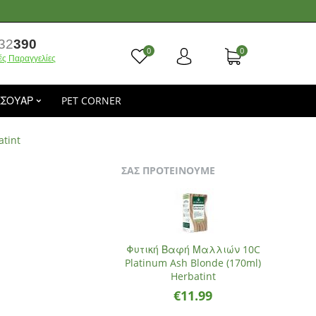
32
390
0
0
ές Παραγγελίες
ΕΣΟΥΑΡ
PET CORNER
tint
ΣΑΣ ΠΡΟΤΕΙΝΟΥΜΕ
Φυτική Βαφή Μαλλιών 10C
Platinum Ash Blonde (170ml)
Herbatint
€
11.99