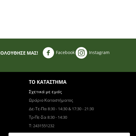
Facebook
Instagram
ΚΟΛΟΥΘΗΣΈ ΜΑΣ!
ΤΟ ΚΑΤΆΣΤΗΜΑ
Σχετικά με εμάς
Ωράριο Καταστήματος
Δε-Τε-Πα 8:30 - 14:30 & 17:30 - 21:30
Τρ-Πε-Σα 8:30 - 14:30
Τ: 2431551232
Τηλεφωνικές Παραγγελίες