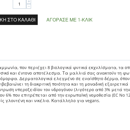
+
−
ΚΗ ΣΤΟ ΚΑΛΆΘΙ
ΑΓΌΡΑΣΕ ΜΕ 1-ΚΛΙΚ
αμμωνία, που περιέχει 8 βιολογικά φυτικά εκχυλίσματα, τα οπ
ικό και έντονο αποτέλεσμα. Τα μαλλιά σας ανακτούν τη φωτ
ά όμορφα.
Δερματολογικά ελεγμένο σε ευαίσθητο δέρμα, όπου
πιβεβαιώνει
τη διακριτική ποιότητα και τη μοναδική εξαιρετικ
τρωση υπεροξειδίου του υδρογόνου (λιγότερο από 3% μετά την
 του 6% που επιτρέπεται από
την ευρωπαϊκή νομοθεσία (EC No 12
ίς γλουτένη και νικέλιο. Κατάλληλο για vegans.