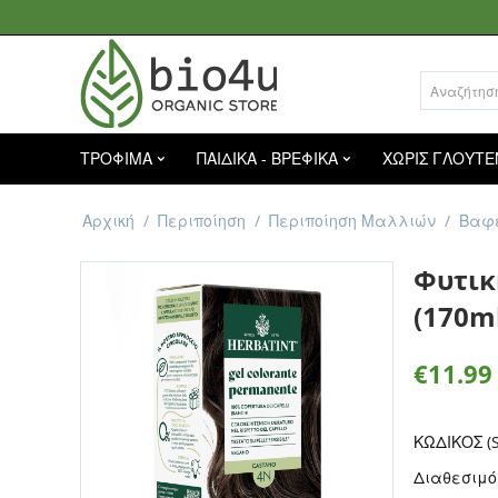
ΤΡΟΦΙΜΑ
ΠΑΙΔΙΚΑ - ΒΡΕΦΙΚΑ
ΧΩΡΙΣ ΓΛΟΥΤΕ
Αρχική
/
Περιποίηση
/
Περιποίηση Μαλλιών
/
Βαφ
Φυτικ
(170ml
€
11.99
ΚΩΔΙΚΟΣ (S
Διαθεσιμό