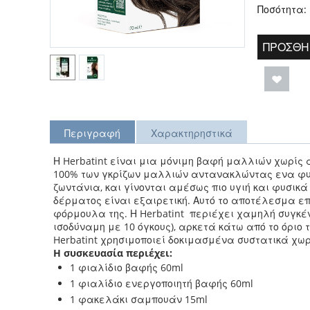
Ποσότητα:
ΠΡΟΣΘΉ
Περιγραφή
Χαρακτηρηστικά
Η Herbatint είναι μια μόνιμη βαφή μαλλιών χωρίς 
100%
των γκρίζων μαλλιών αντανακλώντας ενα φυσ
ζωντάνια,
και γίνονται αμέσως πιο υγιή και φυσικ
δέρματος είναι εξαιρετική. Αυτό το αποτέλεσμα ε
φόρμουλα της. Η Herbatint περιέχει χαμηλή συγκέν
ισοδύναμη με 10 όγκους), αρκετά κάτω από το όριο
Herbatint χρησιμοποιεί δοκιμασμένα συστατικά χωρ
Η συσκευασία περιέχει:
1 φιαλίδιο βαφής 60ml
1 φιαλίδιο ενεργοποιητή βαφής 60ml
1 φακελάκι σαμπουάν 15ml