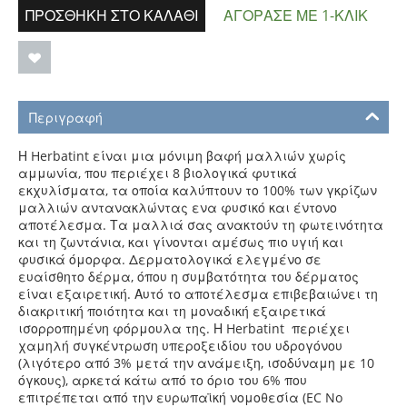
ΠΡΟΣΘΉΚΗ ΣΤΟ ΚΑΛΆΘΙ
ΑΓΌΡΑΣΕ ΜΕ 1-ΚΛΙΚ
Περιγραφή
Η Herbatint είναι μια μόνιμη βαφή μαλλιών χωρίς
αμμωνία, που περιέχει 8 βιολογικά φυτικά
εκχυλίσματα, τα οποία καλύπτουν το 100%
των γκρίζων
μαλλιών αντανακλώντας ενα φυσικό και έντονο
αποτέλεσμα. Τα μαλλιά σας ανακτούν τη φωτεινότητα
και τη ζωντάνια,
και γίνονται αμέσως πιο υγιή και
φυσικά όμορφα.
Δερματολογικά ελεγμένο σε
ευαίσθητο δέρμα, όπου η συμβατότητα του δέρματος
είναι εξαιρετική. Αυτό το αποτέλεσμα επιβεβαιώνει
τη
διακριτική ποιότητα και τη μοναδική εξαιρετικά
ισορροπημένη φόρμουλα της. Η Herbatint περιέχει
χαμηλή συγκέντρωση υπεροξειδίου του υδρογόνου
(λιγότερο από 3% μετά την ανάμειξη, ισοδύναμη με 10
όγκους), αρκετά κάτω από το όριο του 6% που
επιτρέπεται από
την ευρωπαϊκή νομοθεσία (EC No