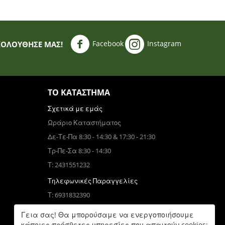
Facebook
Instagram
ΚΟΛΟΥΘΗΣΈ ΜΑΣ!
ΤΟ ΚΑΤΆΣΤΗΜΑ
Σχετικά με εμάς
Ωράριο Καταστήματος
Δε-Τε-Πα 8:30 - 14:30 & 17:30 - 21:30
Τρ-Πε-Σα 8:30 - 14:30
Τ: 2431551232
Τηλεφωνικές Παραγγελίες
Τ: 6931832390
Δε-Πα 9:00 - 17:00
Γεια σας! Θα μπορούσαμε να ενεργοποιήσουμε
κάποιες πρόσθετες υπηρεσίες που απαιτούν cookies;