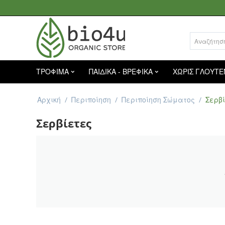
ΤΡΟΦΙΜΑ
ΠΑΙΔΙΚΑ - ΒΡΕΦΙΚΑ
ΧΩΡΙΣ ΓΛΟΥΤΕ
Αρχική
/
Περιποίηση
/
Περιποίηση Σώματος
/
Σερβ
Σερβίετες