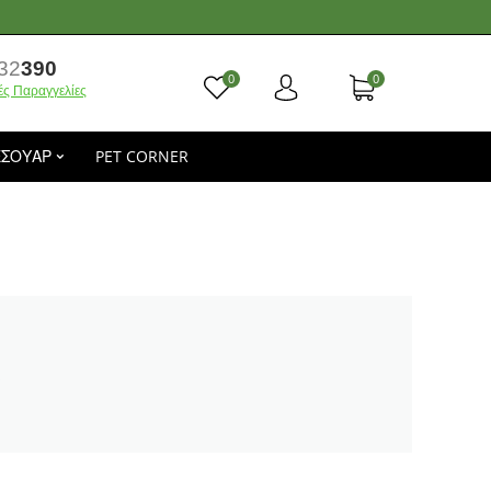
32
390
0
0
ές Παραγγελίες
ΕΣΟΥΑΡ
PET CORNER
.