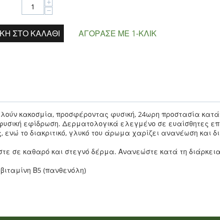
+
−
ΚΗ ΣΤΟ ΚΑΛΆΘΙ
ΑΓΌΡΑΣΕ ΜΕ 1-ΚΛΙΚ
καλούν κακοσμία, προσφέροντας φυσική, 24ωρη προστασία κατ
 φυσική εφίδρωση. Δερματολογικά ελεγμένο σε ευαίσθητες επ
 ενώ το διακριτικό, γλυκό του άρωμα χαρίζει ανανέωση και δι
τε σε καθαρό και στεγνό δέρμα. Ανανεώστε κατά τη διάρκεια
οβιταμίνη Β5 (πανθενόλη)