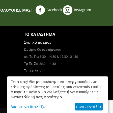
Facebook
Instagram
ΚΟΛΟΥΘΗΣΈ ΜΑΣ!
ΤΟ ΚΑΤΆΣΤΗΜΑ
Σχετικά με εμάς
Ωράριο Καταστήματος
Δε-Τε-Πα 8:30 - 14:30 & 17:30 - 21:30
Τρ-Πε-Σα 8:30 - 14:30
Τ: 2431551232
Τηλεφωνικές Παραγγελίες
Γεια σας! Θα μπορούσαμε να ενεργοποιήσουμε
Τ: 6931832390
κάποιες πρόσθετες υπηρεσίες που απαιτούν cookies;
Μπορείτε πάντα να αλλάξετε ή να αποσύρετε τη
Δε-Πα 9:00 - 17:00
συγκατάθεσή σας αργότερα.
Άσε με να διαλέξω
είναι εντάξει