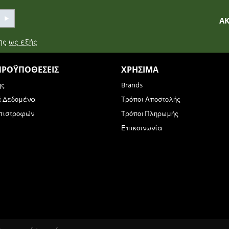
Α
σης
ως εξής
ΠΡΟΫΠΟΘΈΣΕΙΣ
ΧΡΉΣΙΜΑ
ης
Brands
ά Δεδομένα
Τρόποι Αποστολής
Επιστροφών
Τρόποι Πληρωμής
Επικοινωνία