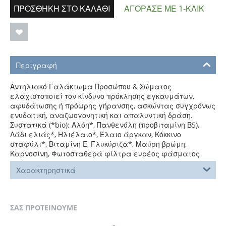
ΠΡΟΣΘΉΚΗ ΣΤΟ ΚΑΛΆΘΙ
ΑΓΌΡΑΣΕ ΜΕ 1-ΚΛΙΚ
Περιγραφή
Αντηλιακό Γαλάκτωμα Προσώπου & Σώματος
ελαχιστοποιεί τον κίνδυνο πρόκλησης εγκαυμάτων,
αφυδάτωσης ή πρόωρης γήρανσης, ασκώντας συγχρόνως
ενυδατική, αναζωογονητική και απαλυντική δράση.
Συστατικά (*bio): Αλόη*, Πανθενόλη (προβιταμίνη Β5),
Λάδι ελιάς*, Ηλιέλαιο*, Έλαιο άργκαν, Κόκκινο
σταφύλι*, Βιταμίνη Ε, Γλυκύριζα*, Μαύρη βρώμη,
Καρνοσίνη, Φωτοσταθερά φίλτρα ευρέος φάσματος
Χαρακτηρηστικά
ΣΑΣ ΠΡΟΤΕΙΝΟΥΜΕ