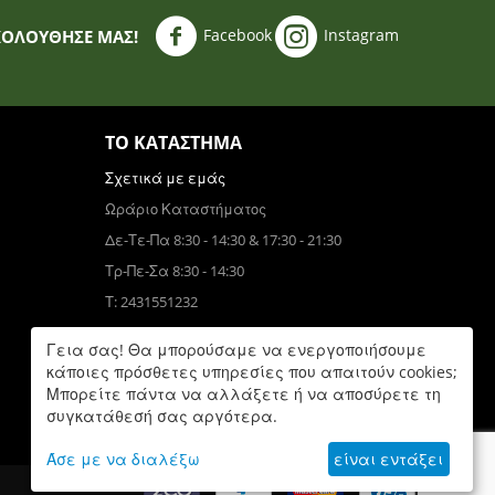
Facebook
Instagram
ΚΟΛΟΥΘΗΣΈ ΜΑΣ!
ΤΟ ΚΑΤΆΣΤΗΜΑ
Σχετικά με εμάς
Ωράριο Καταστήματος
Δε-Τε-Πα 8:30 - 14:30 & 17:30 - 21:30
Τρ-Πε-Σα 8:30 - 14:30
Τ: 2431551232
Τηλεφωνικές Παραγγελίες
Γεια σας! Θα μπορούσαμε να ενεργοποιήσουμε
Τ: 6931832390
κάποιες πρόσθετες υπηρεσίες που απαιτούν cookies;
Μπορείτε πάντα να αλλάξετε ή να αποσύρετε τη
Δε-Πα 9:00 - 17:00
συγκατάθεσή σας αργότερα.
Άσε με να διαλέξω
είναι εντάξει