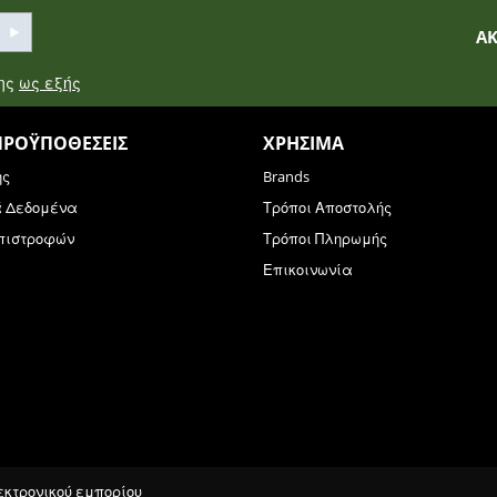
Α
σης
ως εξής
ΠΡΟΫΠΟΘΈΣΕΙΣ
ΧΡΉΣΙΜΑ
ης
Brands
ά Δεδομένα
Τρόποι Αποστολής
Επιστροφών
Τρόποι Πληρωμής
Επικοινωνία
λεκτρονικού εμπορίου