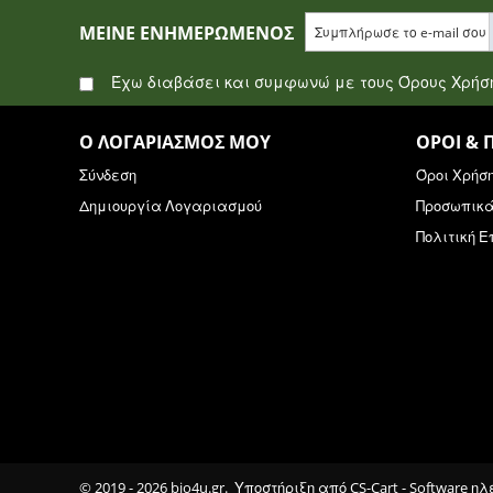
ΜΕΊΝΕ ΕΝΗΜΕΡΩΜΈΝΟΣ
Έχω διαβάσει και συμφωνώ με τους Όρους Χρή
Ο ΛΟΓΑΡΙΑΣΜΌΣ ΜΟΥ
ΌΡΟΙ & 
Σύνδεση
Όροι Χρήσ
Δημιουργία Λογαριασμού
Προσωπικ
Πολιτική 
© 2019 - 2026 bio4u.gr. Υποστήριξη από
CS-Cart - Software η