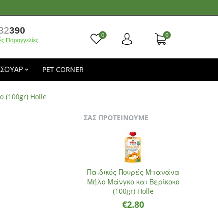
32
390
0
0
ές Παραγγελίες
ΕΣΟΥΑΡ
PET CORNER
(100gr) Holle
ΣΑΣ ΠΡΟΤΕΙΝΟΥΜΕ
Παιδικός Πουρές Μπανάνα
Μήλο Μάνγκο και Βερίκοκο
(100gr) Holle
€
2.80