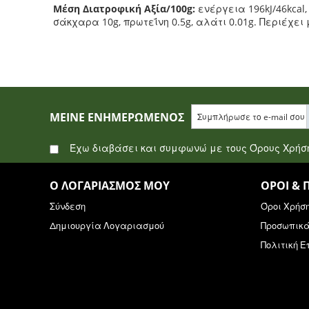
Μέση Διατροφική Αξία/100g:
ενέργεια 196kJ/46kcal,
σάκχαρα 10g, πρωτεΐνη 0.5g, αλάτι 0.01g. Περιέχε
ΜΕΊΝΕ ΕΝΗΜΕΡΩΜΈΝΟΣ
Έχω διαβάσει και συμφωνώ με τους Όρους Χρή
Ο ΛΟΓΑΡΙΑΣΜΌΣ ΜΟΥ
ΌΡΟΙ & 
Σύνδεση
Όροι Χρήσ
Δημιουργία Λογαριασμού
Προσωπικ
Πολιτική 