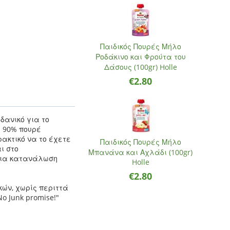
Παιδικός Πουρές Μήλο
Ροδάκινο και Φρούτα του
Δάσους (100gr) Holle
€
2.80
δανικό για το
 90% πουρέ
ρακτικό να το έχετε
Παιδικός Πουρές Μήλο
ι στο
Μπανάνα και Αχλάδι (100gr)
 για κατανάλωση
Holle
€
2.80
κών, χωρίς περιττά
o Junk promise!"