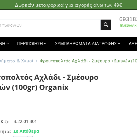
Δωρεάν μεταφορικά για αγορές άνω των 49€
69318
Τηλεφωνικ
ΝΗ
ΠΕΡΙΠΟΙΗΣΗ
ΣΥΜΠΛΗΡΩΜΑΤΑ ΔΙΑΤΡΟΦΗΣ
ΑΞ
φήματα & Χυμοί
/
Φρουτοπολτός Αχλάδι - Σμέουρο +6μηνών (10
οπολτός Αχλάδι - Σμέουρο
ών (100gr) Organix
B.22.01.301
KU):
Σε Απόθεμα
τητα: