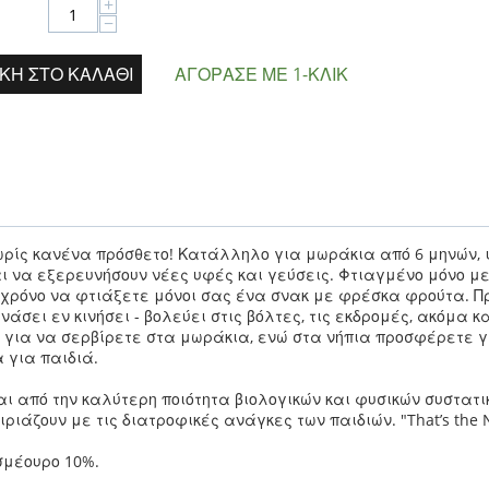
+
−
ΚΗ ΣΤΟ ΚΑΛΆΘΙ
ΑΓΌΡΑΣΕ ΜΕ 1-ΚΛΙΚ
ωρίς κανένα πρόσθετο!
Κατάλληλο για μωράκια από 6 μηνών, ι
αι να εξερευνήσουν νέες υφές και γεύσεις.
Φτιαγμένο μόνο με
ε χρόνο να φτιάξετε μόνοι σας ένα σνακ με φρέσκα φρούτα.
Π
άσει εν κινήσει - βολεύει στις βόλτες, τις εκδρομές, ακόμα κα
ι για να σερβίρετε στα μωράκια, ενώ στα νήπια προσφέρετε
 για παιδιά.
ι από την καλύτερη ποιότητα βιολογικών και φυσικών συστατι
ριάζουν με τις διατροφικές ανάγκες των παιδιών. "That’s the N
σμέουρο 10%.