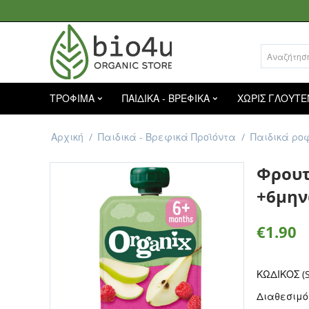
ΤΡΟΦΙΜΑ
ΠΑΙΔΙΚΑ - ΒΡΕΦΙΚΑ
ΧΩΡΙΣ ΓΛΟΥΤΕ
Αρχική
/
Παιδικά - Βρεφικά Προϊόντα
/
Παιδικά ρο
Φρουτ
+6μην
€
1.90
ΚΩΔΙΚΟΣ (S
Διαθεσιμό