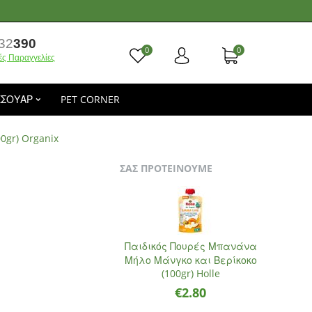
32
390
0
0
ές Παραγγελίες
ΕΣΟΥΑΡ
PET CORNER
0gr) Organix
ΣΑΣ ΠΡΟΤΕΙΝΟΥΜΕ
Παιδικός Πουρές Μπανάνα
Μήλο Μάνγκο και Βερίκοκο
(100gr) Holle
€
2.80