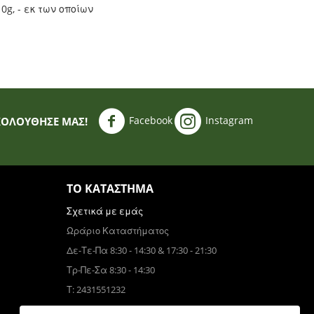
0g, - εκ των οποίων
Facebook
Instagram
ΚΟΛΟΥΘΗΣΈ ΜΑΣ!
ΤΟ ΚΑΤΆΣΤΗΜΑ
Σχετικά με εμάς
Ωράριο Καταστήματος
Δε-Τε-Πα 8:30 - 14:30 & 17:30 - 21:30
Τρ-Πε-Σα 8:30 - 14:30
Τ: 2431551232
Τηλεφωνικές Παραγγελίες