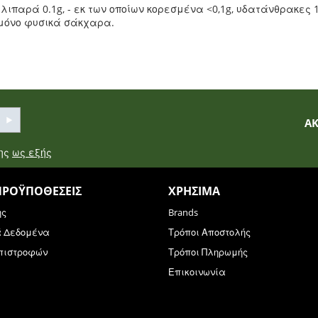
 λιπαρά 0.1g, - εκ των οποίων κορεσμένα <0,1g, υδατάνθρακες 1
ι μόνο φυσικά σάκχαρα.
Α
σης
ως εξής
ΠΡΟΫΠΟΘΈΣΕΙΣ
ΧΡΉΣΙΜΑ
ης
Brands
ά Δεδομένα
Τρόποι Αποστολής
Επιστροφών
Τρόποι Πληρωμής
Επικοινωνία